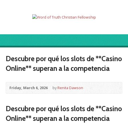
Descubre por qué los slots de **Casino
Online** superan a la competencia
Friday, March 6, 2026
by
Renita Dawson
Descubre por qué los slots de **Casino
Online** superan a la competencia