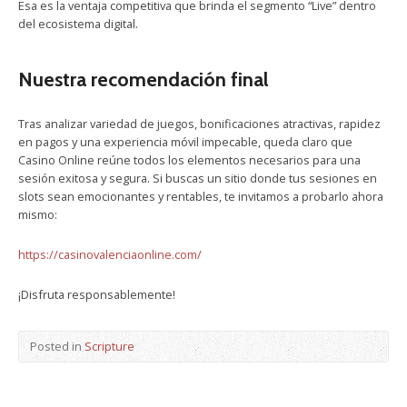
Esa es la ventaja competitiva que brinda el segmento “Live” dentro
del ecosistema digital.
Nuestra recomendación final
Tras analizar variedad de juegos, bonificaciones atractivas, rapidez
en pagos y una experiencia móvil impecable, queda claro que
Casino Online reúne todos los elementos necesarios para una
sesión exitosa y segura. Si buscas un sitio donde tus sesiones en
slots sean emocionantes y rentables, te invitamos a probarlo ahora
mismo:
https://casinovalenciaonline.com/
¡Disfruta responsablemente!
Posted in
Scripture