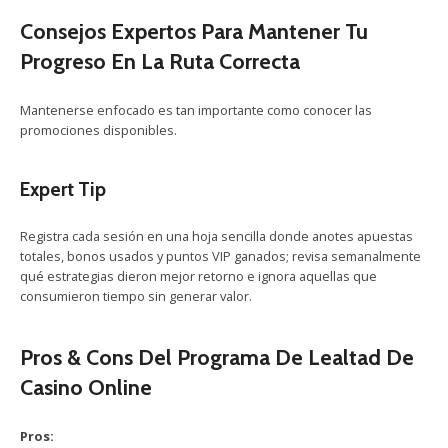
Consejos Expertos Para Mantener Tu
Progreso En La Ruta Correcta
Mantenerse enfocado es tan importante como conocer las
promociones disponibles.
Expert Tip
Registra cada sesión en una hoja sencilla donde anotes apuestas
totales, bonos usados y puntos VIP ganados; revisa semanalmente
qué estrategias dieron mejor retorno e ignora aquellas que
consumieron tiempo sin generar valor.
Pros & Cons Del Programa De Lealtad De
Casino Online
Pros: