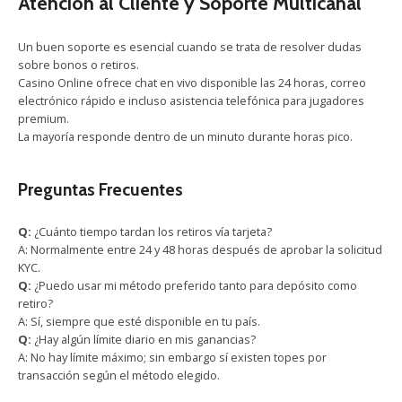
Atención al Cliente y Soporte Multicanal
Un buen soporte es esencial cuando se trata de resolver dudas
sobre bonos o retiros.
Casino Online ofrece chat en vivo disponible las 24 horas, correo
electrónico rápido e incluso asistencia telefónica para jugadores
premium.
La mayoría responde dentro de un minuto durante horas pico.
Preguntas Frecuentes
Q:
¿Cuánto tiempo tardan los retiros vía tarjeta?
A: Normalmente entre 24 y 48 horas después de aprobar la solicitud
KYC.
Q:
¿Puedo usar mi método preferido tanto para depósito como
retiro?
A: Sí, siempre que esté disponible en tu país.
Q:
¿Hay algún límite diario en mis ganancias?
A: No hay límite máximo; sin embargo sí existen topes por
transacción según el método elegido.