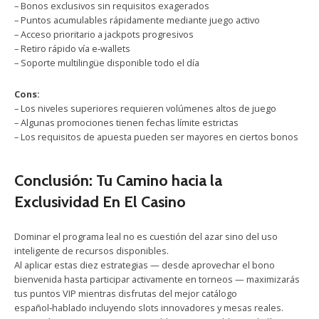
– Bonos exclusivos sin requisitos exagerados
– Puntos acumulables rápidamente mediante juego activo
– Acceso prioritario a jackpots progresivos
– Retiro rápido vía e‑wallets
– Soporte multilingüe disponible todo el día
Cons:
– Los niveles superiores requieren volúmenes altos de juego
– Algunas promociones tienen fechas límite estrictas
– Los requisitos de apuesta pueden ser mayores en ciertos bonos
Conclusión: Tu Camino hacia la
Exclusividad En El Casino
Dominar el programa leal no es cuestión del azar sino del uso
inteligente de recursos disponibles.
Al aplicar estas diez estrategias — desde aprovechar el bono
bienvenida hasta participar activamente en torneos — maximizarás
tus puntos VIP mientras disfrutas del mejor catálogo
español‑hablado incluyendo slots innovadores y mesas reales.