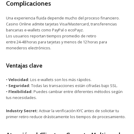
Complicaciones
Una experiencia fluida depende mucho del proceso financiero.
Casino Online admite tarjetas Visa/Mastercard, transferencias
bancarias e‑wallets como PayPal o ecoPayz.
Los usuarios reportan tiempos promedio de retiro
entre 24‑48 horas para tarjetas y menos de 12 horas para
monederos electrónicos.
Ventajas clave
•
Velocidad:
Los e‑wallets son los más rápidos.
•
Seguridad:
Todas las transacciones están cifradas bajo SSL.
•
Flexibilidad:
Puedes cambiar entre diferentes métodos según
tus necesidades.
Industry Secret:
Activar la verificación KYC antes de solicitar tu
primer retiro reduce drásticamente los tiempos de procesamiento.