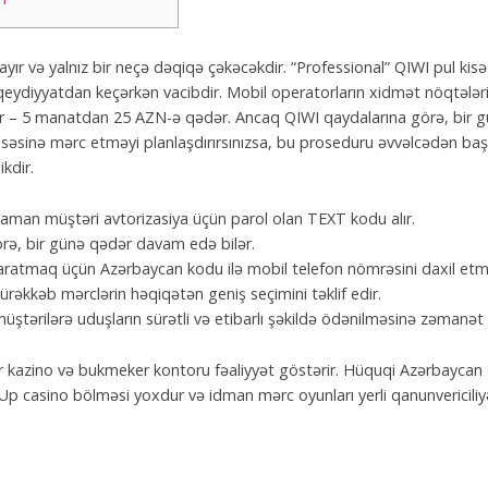
ır və yalnız bir neçə dəqiqə çəkəcəkdir. “Professional” QIWI pul kisə
eydiyyatdan keçərkən vacibdir. Mobil operatorların xidmət nöqtələri
idir – 5 manatdan 25 AZN-ə qədər. Ancaq QIWI qaydalarına görə, bir
əsinə mərc etməyi planlaşdırırsınızsa, bu proseduru əvvəlcədən başla
ikdir.
zaman müştəri avtorizasiya üçün parol olan TEXT kodu alır.
rə, bir günə qədər davam edə bilər.
yaratmaq üçün Azərbaycan kodu ilə mobil telefon nömrəsini daxil etmə
əkkəb mərclərin həqiqətən geniş seçimini təklif edir.
üştərilərə uduşların sürətli və etibarlı şəkildə ödənilməsinə zəmanət v
şor kazino və bukmeker kontoru fəaliyyət göstərir. Hüquqi Azərbaycan 
in-Up casino bölməsi yoxdur və idman mərc oyunları yerli qanunvericil