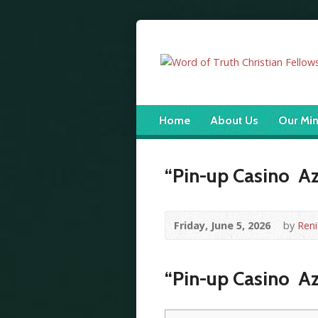
Home
About Us
Our Min
“Pin-up Casino ️ 
Friday, June 5, 2026
by
Ren
“Pin-up Casino ️ 