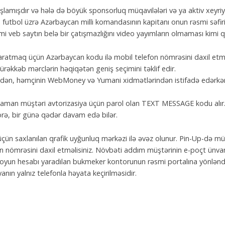
lamışdır və hələ də böyük sponsorluq müqavilələri və ya aktiv xeyriyyəç
n futbol üzrə Azərbaycan milli komandasının kapitanı onun rəsmi səfir
i veb saytın belə bir çatışmazlığını video yayımların olmaması kimi q
yaratmaq üçün Azərbaycan kodu ilə mobil telefon nömrəsini daxil etmə
əkkəb mərclərin həqiqətən geniş seçimini təklif edir.
ndən, həmçinin WebMoney və Yumani xidmətlərindən istifadə edərk
 zaman müştəri avtorizasiya üçün parol olan TEXT MESSAGE kodu alır
rə, bir günə qədər davam edə bilər.
üçün saxlanılan qrafik uyğunluq mərkəzi ilə əvəz olunur. Pin-Up-də mü
n nömrəsini daxil etməlisiniz. Növbəti addım müştərinin e-poçt ünvan
 oyun hesabı yaradılan bukmeker kontorunun rəsmi portalına yönləndir
yanın yalnız telefonla həyata keçirilməsidir.