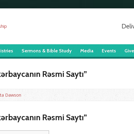
Deli
istries
Sermons & Bible Study
Media
Events
Give
Azərbaycanın Rəsmi Saytı”
ita Dawson
Azərbaycanın Rəsmi Saytı”