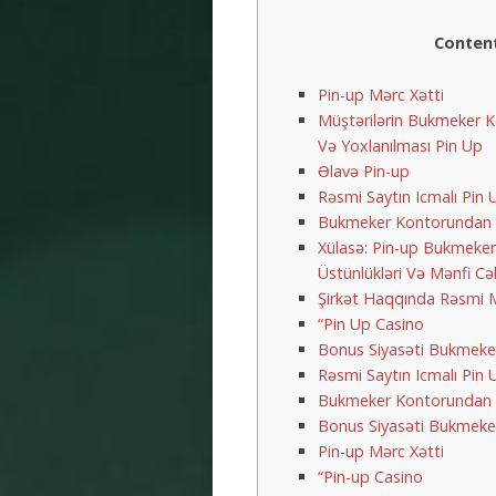
Conten
Pin-up Mərc Xətti
Müştərilərin Bukmeker 
Və Yoxlanılması Pin Up
Əlavə Pin-up
Rəsmi Saytın Icmalı Pin 
Bukmeker Kontorundan D
Xülasə: Pin-up Bukmeke
Üstünlükləri Və Mənfi Cəh
Şirkət Haqqında Rəsmi
“Pin Up Casino
Bonus Siyasəti Bukmeke
Rəsmi Saytın Icmalı Pin 
Bukmeker Kontorundan D
Bonus Siyasəti Bukmeke
Pin-up Mərc Xətti
“Pin-up Casino