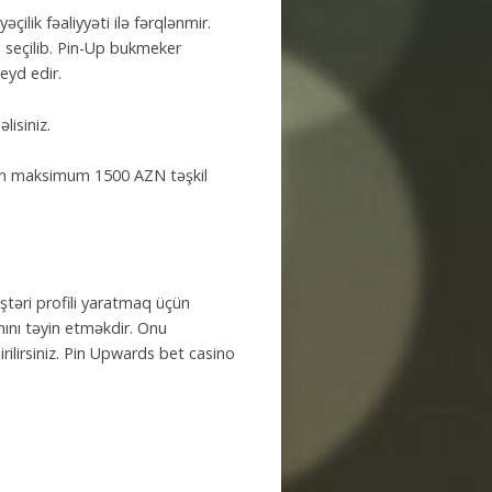
ilik fəaliyyəti ilə fərqlənmir.
i seçilib. Pin-Up bukmeker
eyd edir.
lisiniz.
ən maksimum 1500 AZN təşkil
.
ştəri profili yaratmaq üçün
ını təyin etməkdir. Onu
ilirsiniz. Pin Upwards bet casino