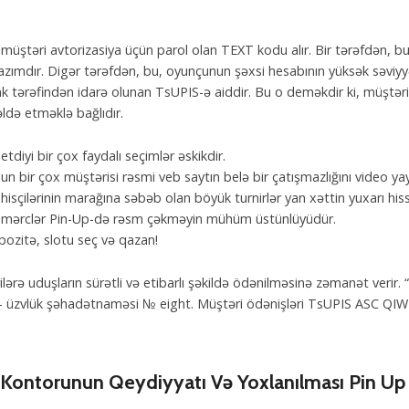
üştəri avtorizasiya üçün parol olan TEXT kodu alır. Bir tərəfdən, bu
azımdır. Digər tərəfdən, bu, oyunçunun şəxsi hesabının yüksək səviy
 tərəfindən idarə olunan TsUPIS-ə aiddir. Bu o deməkdir ki, müştərilə
ldə etməklə bağlıdır.
etdiyi bir çox faydalı seçimlər əskikdir.
 bir çox müştərisi rəsmi veb saytın belə bir çatışmazlığını video ya
isçilərinin marağına səbəb olan böyük turnirlər yan xəttin yuxarı hissə
i mərclər Pin-Up-də rəsm çəkməyin mühüm üstünlüyüdür.
pozitə, slotu seç və qazan!
lərə uduşların sürətli və etibarlı şəkildə ödənilməsinə zəmanət verir.
 üzvlük şəhadətnaməsi № eight. Müştəri ödənişləri TsUPIS ASC QIWI-b
 Kontorunun Qeydiyyatı Və Yoxlanılması Pin Up