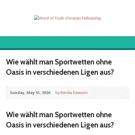
Wie wählt man Sportwetten ohne
Oasis in verschiedenen Ligen aus?
Sunday, May 31, 2026
by
Renita Dawson
Wie wählt man Sportwetten ohne
Oasis in verschiedenen Ligen aus?