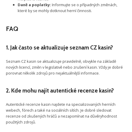
Daně a poplatky:
Informujte se o případných změnách,
které by se mohly dotknout herní činnosti.
FAQ
1. Jak často se aktualizuje seznam CZ kasin?
Seznam CZ kasin se aktualizuje pravidelně, obvykle na základě
nových licencí, změn v legislativě nebo zrušení kasin. Vždy je dobré
porovnat několik zdrojů pro nejaktuálnější informace.
2. Kde mohu najít autentické recenze kasin?
Autentické recenze kasin najdete na specializovaných herních
webech, fórech a také na sociálních sítích. Je dobré sledovat
recenze od zkušených hráčů a nezapomínat na důvěryhodnost
použitých zdrojů.