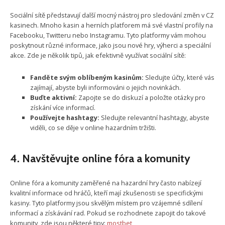
Sociální sítě představují další mocný nástroj pro sledování změn v CZ
kasinech. Mnoho kasin a herních platforem má své vlastní profily na
Facebooku, Twitteru nebo Instagramu. Tyto platformy vám mohou
poskytnout různé informace, jako jsou nové hry, výherci a speciální
akce. Zde je několik tipů, jak efektivně využívat sociální sítě:
Fanděte svým oblíbeným kasinům:
Sledujte účty, které vás
zajímají, abyste byli informováni o jejich novinkách.
Buďte aktivní:
Zapojte se do diskuzí a položte otázky pro
získání více informací.
Používejte hashtagy:
Sledujte relevantní hashtagy, abyste
viděli, co se děje v online hazardním tržišti.
4. Navštěvujte online fóra a komunity
Online fóra a komunity zaměřené na hazardní hry často nabízejí
kvalitní informace od hráčů, kteří mají zkušenosti se specifickými
kasiny. Tyto platformy jsou skvělým místem pro vzájemné sdílení
informací a získávání rad. Pokud se rozhodnete zapojit do takové
komunity, zde jsou některé tipy:
mostbet