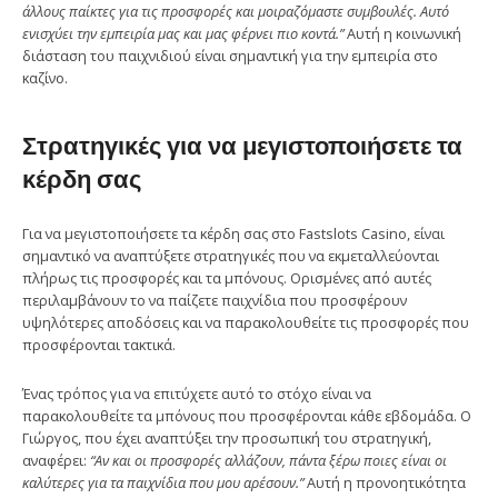
άλλους παίκτες για τις προσφορές και μοιραζόμαστε συμβουλές. Αυτό
ενισχύει την εμπειρία μας και μας φέρνει πιο κοντά.”
Αυτή η κοινωνική
διάσταση του παιχνιδιού είναι σημαντική για την εμπειρία στο
καζίνο.
Στρατηγικές για να μεγιστοποιήσετε τα
κέρδη σας
Για να μεγιστοποιήσετε τα κέρδη σας στο Fastslots Casino, είναι
σημαντικό να αναπτύξετε στρατηγικές που να εκμεταλλεύονται
πλήρως τις προσφορές και τα μπόνους. Ορισμένες από αυτές
περιλαμβάνουν το να παίζετε παιχνίδια που προσφέρουν
υψηλότερες αποδόσεις και να παρακολουθείτε τις προσφορές που
προσφέρονται τακτικά.
Ένας τρόπος για να επιτύχετε αυτό το στόχο είναι να
παρακολουθείτε τα μπόνους που προσφέρονται κάθε εβδομάδα. Ο
Γιώργος, που έχει αναπτύξει την προσωπική του στρατηγική,
αναφέρει:
“Αν και οι προσφορές αλλάζουν, πάντα ξέρω ποιες είναι οι
καλύτερες για τα παιχνίδια που μου αρέσουν.”
Αυτή η προνοητικότητα