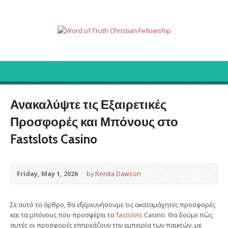
Ανακαλύψτε τις Εξαιρετικές
Προσφορές και Μπόνους στο
Fastslots Casino
Friday, May 1, 2026
by
Renita Dawson
Σε αυτό το άρθρο, θα εξερευνήσουμε τις ακαταμάχητες προσφορές
και τα μπόνους που προσφέρει το
fastslots
Casino. Θα δούμε πώς
αυτές οι προσφορές επηρεάζουν την εμπειρία των παικτών, με