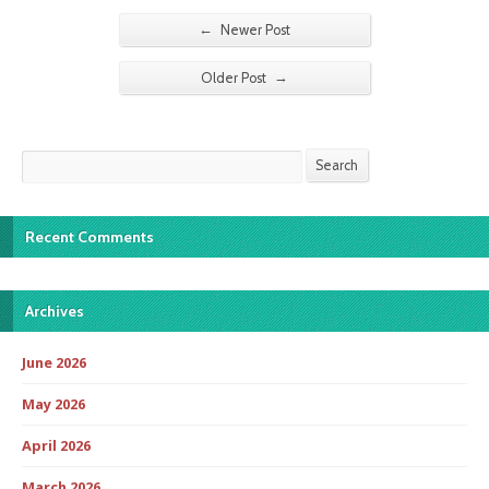
←
Newer Post
→
Older Post
Search
Search
Recent Comments
Archives
June 2026
May 2026
April 2026
March 2026