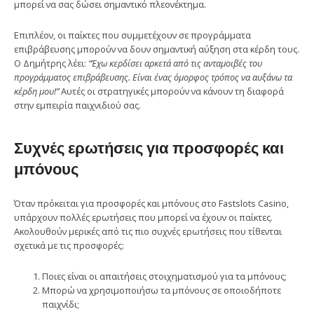
μπορεί να σας δώσει σημαντικό πλεονέκτημα.
Επιπλέον, οι παίκτες που συμμετέχουν σε προγράμματα
επιβράβευσης μπορούν να δουν σημαντική αύξηση στα κέρδη τους.
Ο Δημήτρης λέει:
“Έχω κερδίσει αρκετά από τις ανταμοιβές του
προγράμματος επιβράβευσης. Είναι ένας όμορφος τρόπος να αυξάνω τα
κέρδη μου!”
Αυτές οι στρατηγικές μπορούν να κάνουν τη διαφορά
στην εμπειρία παιχνιδιού σας.
Συχνές ερωτήσεις για προσφορές και
μπόνους
Όταν πρόκειται για προσφορές και μπόνους στο Fastslots Casino,
υπάρχουν πολλές ερωτήσεις που μπορεί να έχουν οι παίκτες.
Ακολουθούν μερικές από τις πιο συχνές ερωτήσεις που τίθενται
σχετικά με τις προσφορές:
Ποιες είναι οι απαιτήσεις στοιχηματισμού για τα μπόνους;
Μπορώ να χρησιμοποιήσω τα μπόνους σε οποιοδήποτε
παιχνίδι;