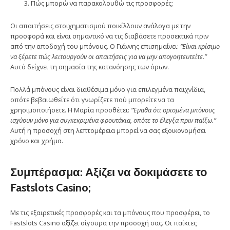
Πώς μπορώ να παρακολουθώ τις προσφορές;
Οι απαιτήσεις στοιχηματισμού ποικίλλουν ανάλογα με την
προσφορά και είναι σημαντικό να τις διαβάσετε προσεκτικά πριν
από την αποδοχή του μπόνους. Ο Γιάννης επισημαίνει:
“Είναι κρίσιμο
να ξέρετε πώς λειτουργούν οι απαιτήσεις για να μην απογοητευτείτε.”
Αυτό δείχνει τη σημασία της κατανόησης των όρων.
Πολλά μπόνους είναι διαθέσιμα μόνο για επιλεγμένα παιχνίδια,
οπότε βεβαιωθείτε ότι γνωρίζετε πού μπορείτε να τα
χρησιμοποιήσετε. Η Μαρία προσθέτει:
“Έμαθα ότι ορισμένα μπόνους
ισχύουν μόνο για συγκεκριμένα φρουτάκια, οπότε το έλεγξα πριν παίξω.”
Αυτή η προσοχή στη λεπτομέρεια μπορεί να σας εξοικονομήσει
χρόνο και χρήμα.
Συμπέρασμα: Αξίζει να δοκιμάσετε το
Fastslots Casino;
Με τις εξαιρετικές προσφορές και τα μπόνους που προσφέρει, το
Fastslots Casino αξίζει σίγουρα την προσοχή σας. Οι παίκτες