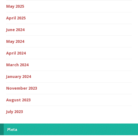
May 2025
April 2025
June 2024
May 2024
April 2024
March 2024
January 2024
November 2023
August 2023
July 2023
Meta