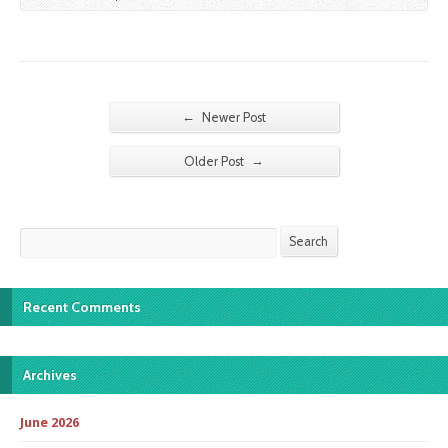
←
Newer Post
→
Older Post
Search
Search
Recent Comments
Archives
June 2026