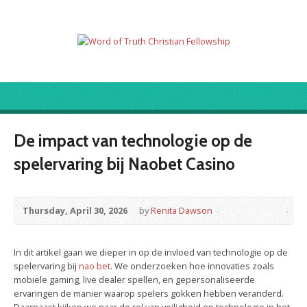
De impact van technologie op de
spelervaring bij Naobet Casino
Thursday, April 30, 2026
by
Renita Dawson
In dit artikel gaan we dieper in op de invloed van technologie op de
spelervaring bij
nao bet
. We onderzoeken hoe innovaties zoals
mobiele gaming, live dealer spellen, en gepersonaliseerde
ervaringen de manier waarop spelers gokken hebben veranderd.