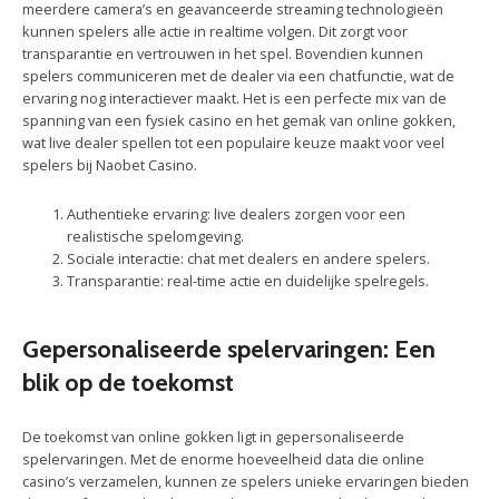
meerdere camera’s en geavanceerde streaming technologieën
kunnen spelers alle actie in realtime volgen. Dit zorgt voor
transparantie en vertrouwen in het spel. Bovendien kunnen
spelers communiceren met de dealer via een chatfunctie, wat de
ervaring nog interactiever maakt. Het is een perfecte mix van de
spanning van een fysiek casino en het gemak van online gokken,
wat live dealer spellen tot een populaire keuze maakt voor veel
spelers bij Naobet Casino.
Authentieke ervaring: live dealers zorgen voor een
realistische spelomgeving.
Sociale interactie: chat met dealers en andere spelers.
Transparantie: real-time actie en duidelijke spelregels.
Gepersonaliseerde spelervaringen: Een
blik op de toekomst
De toekomst van online gokken ligt in gepersonaliseerde
spelervaringen. Met de enorme hoeveelheid data die online
casino’s verzamelen, kunnen ze spelers unieke ervaringen bieden