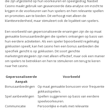
die zijn afgestemd op hun voorkeuren en speelgedrag. Naobet
Casino maakt gebruik van geavanceerde data-analyse om inzicht te
krijgen in de voorkeuren van hun spelers en hen relevante spellen
en promoties aan te bieden. Dit verhoogt niet alleen de
klanttevredenheid, maar stimuleert ook de loyaliteit van spelers.
Een voorbeeld van gepersonaliseerde ervaringen zijn de op maat
gemaakte bonusaanbiedingen die spelers ontvangen op basis van
hun eerdere activiteiten. Als een speler bijvoorbeeld regelmatig
gokkasten speelt, kan het casino hen een bonus aanbieden die
specifiek gericht is op gokkasten. Dit soort gerichte
marketingstrategieën zijn niet alleen effectief, maar ook een manier
om spelers te betrekken en hen te stimuleren om terug te keren
naar het casino.
Gepersonaliseerde
Voorbeeld
Aanpak
Bonusaanbiedingen
Op maat gemaakte bonussen voor frequente
gokkastspelers.
Spel aanbevelingen
Spellen suggereren op basis van eerdere
speelvoorkeuren.
Communicatie
Persoonlijke e-mails met relevante