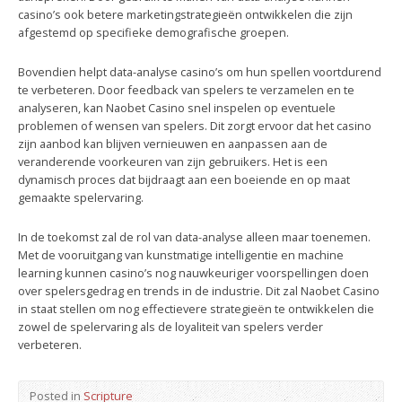
casino’s ook betere marketingstrategieën ontwikkelen die zijn
afgestemd op specifieke demografische groepen.
Bovendien helpt data-analyse casino’s om hun spellen voortdurend
te verbeteren. Door feedback van spelers te verzamelen en te
analyseren, kan Naobet Casino snel inspelen op eventuele
problemen of wensen van spelers. Dit zorgt ervoor dat het casino
zijn aanbod kan blijven vernieuwen en aanpassen aan de
veranderende voorkeuren van zijn gebruikers. Het is een
dynamisch proces dat bijdraagt aan een boeiende en op maat
gemaakte spelervaring.
In de toekomst zal de rol van data-analyse alleen maar toenemen.
Met de vooruitgang van kunstmatige intelligentie en machine
learning kunnen casino’s nog nauwkeuriger voorspellingen doen
over spelersgedrag en trends in de industrie. Dit zal Naobet Casino
in staat stellen om nog effectievere strategieën te ontwikkelen die
zowel de spelervaring als de loyaliteit van spelers verder
verbeteren.
Posted in
Scripture