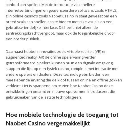
aanbod aan spellen. Met de introductie van snellere
internetverbindingen en geavanceerdere software, zoals HTML5,
zijn online casino’s zoals Naobet Casino in staat geweest om een
breed scala aan spellen aan te bieden met rijke visuals en een
gebruiksvriendelijke interface. Dit heeft niet alleen de
aantrekkingskracht vergroot, maar ook de toegankelijkheid voor
een breder publiek.
Daarnaast hebben innovaties zoals virtuele realiteit (VR) en
augmented reality (AR) de online spelervaring verder
getransformeerd. Spelers kunnen nu in een digitale omgeving
stappen die lijkt op een fysiek casino, compleet met interactie met
andere spelers en dealers. Deze technologieën bieden een
meeslepende ervaring die de kloof tussen online en offline gokken
verkleint. Het is spannend om te zien hoe Naobet Casino deze
ontwikkelingen omarmt en nieuwe spelvormen introduceert die
gebruikmaken van de laatste technologieën.
Hoe mobiele technologie de toegang tot
Naobet Casino vergemakkelijkt