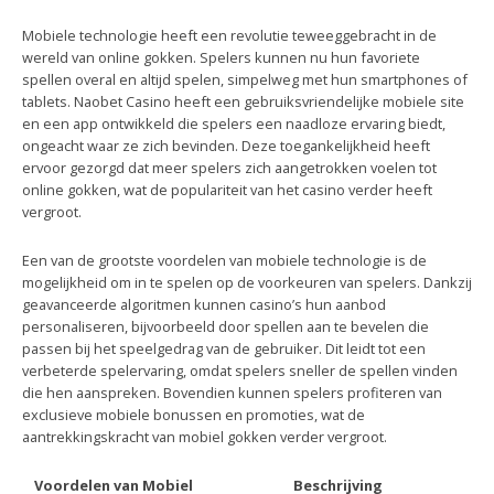
Mobiele technologie heeft een revolutie teweeggebracht in de
wereld van online gokken. Spelers kunnen nu hun favoriete
spellen overal en altijd spelen, simpelweg met hun smartphones of
tablets. Naobet Casino heeft een gebruiksvriendelijke mobiele site
en een app ontwikkeld die spelers een naadloze ervaring biedt,
ongeacht waar ze zich bevinden. Deze toegankelijkheid heeft
ervoor gezorgd dat meer spelers zich aangetrokken voelen tot
online gokken, wat de populariteit van het casino verder heeft
vergroot.
Een van de grootste voordelen van mobiele technologie is de
mogelijkheid om in te spelen op de voorkeuren van spelers. Dankzij
geavanceerde algoritmen kunnen casino’s hun aanbod
personaliseren, bijvoorbeeld door spellen aan te bevelen die
passen bij het speelgedrag van de gebruiker. Dit leidt tot een
verbeterde spelervaring, omdat spelers sneller de spellen vinden
die hen aanspreken. Bovendien kunnen spelers profiteren van
exclusieve mobiele bonussen en promoties, wat de
aantrekkingskracht van mobiel gokken verder vergroot.
Voordelen van Mobiel
Beschrijving