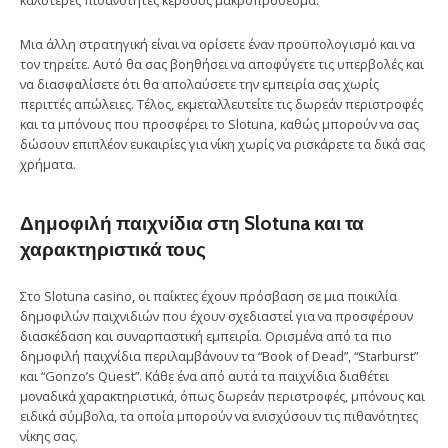
καλύτερες πιθανότητες κέρδους μακροπρόθεσμα.
Μια άλλη στρατηγική είναι να ορίσετε έναν προϋπολογισμό και να
τον τηρείτε. Αυτό θα σας βοηθήσει να αποφύγετε τις υπερβολές και
να διασφαλίσετε ότι θα απολαύσετε την εμπειρία σας χωρίς
περιττές απώλειες. Τέλος, εκμεταλλευτείτε τις δωρεάν περιστροφές
και τα μπόνους που προσφέρει το Slotuna, καθώς μπορούν να σας
δώσουν επιπλέον ευκαιρίες για νίκη χωρίς να ρισκάρετε τα δικά σας
χρήματα.
Δημοφιλή παιχνίδια στη Slotuna και τα
χαρακτηριστικά τους
Στο Slotuna casino, οι παίκτες έχουν πρόσβαση σε μια ποικιλία
δημοφιλών παιχνιδιών που έχουν σχεδιαστεί για να προσφέρουν
διασκέδαση και συναρπαστική εμπειρία. Ορισμένα από τα πιο
δημοφιλή παιχνίδια περιλαμβάνουν τα “Book of Dead”, “Starburst”
και “Gonzo’s Quest”. Κάθε ένα από αυτά τα παιχνίδια διαθέτει
μοναδικά χαρακτηριστικά, όπως δωρεάν περιστροφές, μπόνους και
ειδικά σύμβολα, τα οποία μπορούν να ενισχύσουν τις πιθανότητες
νίκης σας.