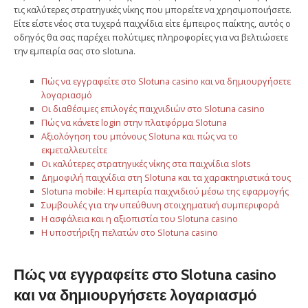
τις καλύτερες στρατηγικές νίκης που μπορείτε να χρησιμοποιήσετε.
Είτε είστε νέος στα τυχερά παιχνίδια είτε έμπειρος παίκτης, αυτός ο
οδηγός θα σας παρέχει πολύτιμες πληροφορίες για να βελτιώσετε
την εμπειρία σας στο slotuna.
Πώς να εγγραφείτε στο Slotuna casino και να δημιουργήσετε
λογαριασμό
Οι διαθέσιμες επιλογές παιχνιδιών στο Slotuna casino
Πώς να κάνετε login στην πλατφόρμα Slotuna
Αξιολόγηση του μπόνους Slotuna και πώς να το
εκμεταλλευτείτε
Οι καλύτερες στρατηγικές νίκης στα παιχνίδια slots
Δημοφιλή παιχνίδια στη Slotuna και τα χαρακτηριστικά τους
Slotuna mobile: Η εμπειρία παιχνιδιού μέσω της εφαρμογής
Συμβουλές για την υπεύθυνη στοιχηματική συμπεριφορά
Η ασφάλεια και η αξιοπιστία του Slotuna casino
Η υποστήριξη πελατών στο Slotuna casino
Πώς να εγγραφείτε στο Slotuna casino
και να δημιουργήσετε λογαριασμό