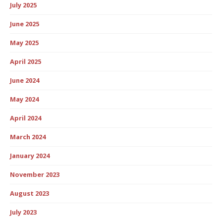
July 2025
June 2025
May 2025
April 2025
June 2024
May 2024
April 2024
March 2024
January 2024
November 2023
August 2023
July 2023