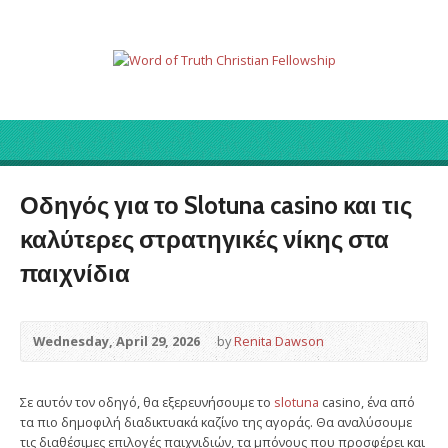
Οδηγός για το Slotuna casino και τις
καλύτερες στρατηγικές νίκης στα
παιχνίδια
Wednesday, April 29, 2026
by
Renita Dawson
Σε αυτόν τον οδηγό, θα εξερευνήσουμε το
slotuna
casino, ένα από
τα πιο δημοφιλή διαδικτυακά καζίνο της αγοράς. Θα αναλύσουμε
τις διαθέσιμες επιλογές παιχνιδιών, τα μπόνους που προσφέρει και