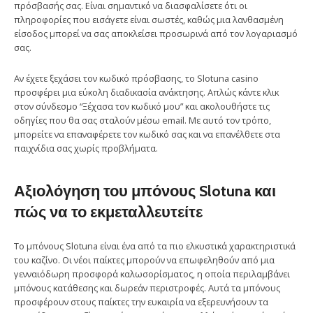
πρόσβασής σας. Είναι σημαντικό να διασφαλίσετε ότι οι
πληροφορίες που εισάγετε είναι σωστές, καθώς μια λανθασμένη
είσοδος μπορεί να σας αποκλείσει προσωρινά από τον λογαριασμό
σας.
Αν έχετε ξεχάσει τον κωδικό πρόσβασης, το Slotuna casino
προσφέρει μια εύκολη διαδικασία ανάκτησης. Απλώς κάντε κλικ
στον σύνδεσμο “Ξέχασα τον κωδικό μου” και ακολουθήστε τις
οδηγίες που θα σας σταλούν μέσω email. Με αυτό τον τρόπο,
μπορείτε να επαναφέρετε τον κωδικό σας και να επανέλθετε στα
παιχνίδια σας χωρίς προβλήματα.
Αξιολόγηση του μπόνους Slotuna και
πώς να το εκμεταλλευτείτε
Το μπόνους Slotuna είναι ένα από τα πιο ελκυστικά χαρακτηριστικά
του καζίνο. Οι νέοι παίκτες μπορούν να επωφεληθούν από μια
γενναιόδωρη προσφορά καλωσορίσματος, η οποία περιλαμβάνει
μπόνους κατάθεσης και δωρεάν περιστροφές. Αυτά τα μπόνους
προσφέρουν στους παίκτες την ευκαιρία να εξερευνήσουν τα