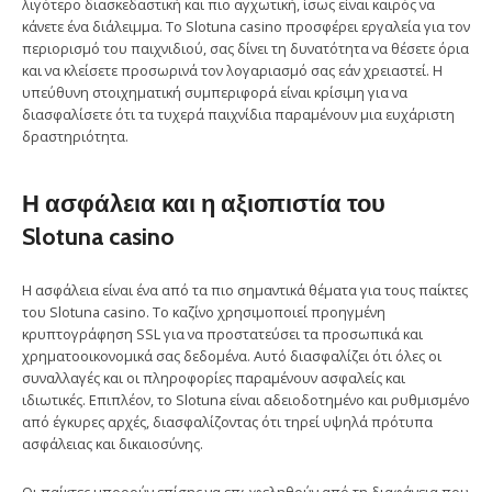
λιγότερο διασκεδαστική και πιο αγχωτική, ίσως είναι καιρός να
κάνετε ένα διάλειμμα. Το Slotuna casino προσφέρει εργαλεία για τον
περιορισμό του παιχνιδιού, σας δίνει τη δυνατότητα να θέσετε όρια
και να κλείσετε προσωρινά τον λογαριασμό σας εάν χρειαστεί. Η
υπεύθυνη στοιχηματική συμπεριφορά είναι κρίσιμη για να
διασφαλίσετε ότι τα τυχερά παιχνίδια παραμένουν μια ευχάριστη
δραστηριότητα.
Η ασφάλεια και η αξιοπιστία του
Slotuna casino
Η ασφάλεια είναι ένα από τα πιο σημαντικά θέματα για τους παίκτες
του Slotuna casino. Το καζίνο χρησιμοποιεί προηγμένη
κρυπτογράφηση SSL για να προστατεύσει τα προσωπικά και
χρηματοοικονομικά σας δεδομένα. Αυτό διασφαλίζει ότι όλες οι
συναλλαγές και οι πληροφορίες παραμένουν ασφαλείς και
ιδιωτικές. Επιπλέον, το Slotuna είναι αδειοδοτημένο και ρυθμισμένο
από έγκυρες αρχές, διασφαλίζοντας ότι τηρεί υψηλά πρότυπα
ασφάλειας και δικαιοσύνης.