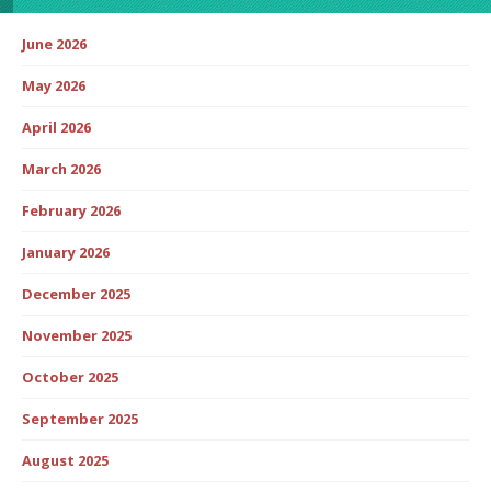
June 2026
May 2026
April 2026
March 2026
February 2026
January 2026
December 2025
November 2025
October 2025
September 2025
August 2025