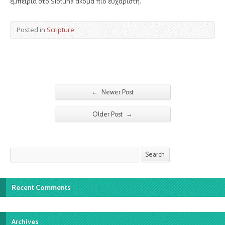
εμπειρία στο Slotuna ακόμα πιο ευχάριστη.
Posted in
Scripture
←
Newer Post
→
Older Post
Search
Search
Recent Comments
Archives