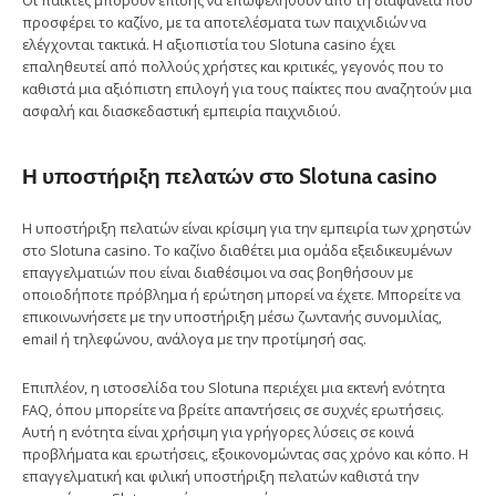
Οι παίκτες μπορούν επίσης να επωφεληθούν από τη διαφάνεια που
προσφέρει το καζίνο, με τα αποτελέσματα των παιχνιδιών να
ελέγχονται τακτικά. Η αξιοπιστία του Slotuna casino έχει
επαληθευτεί από πολλούς χρήστες και κριτικές, γεγονός που το
καθιστά μια αξιόπιστη επιλογή για τους παίκτες που αναζητούν μια
ασφαλή και διασκεδαστική εμπειρία παιχνιδιού.
Η υποστήριξη πελατών στο Slotuna casino
Η υποστήριξη πελατών είναι κρίσιμη για την εμπειρία των χρηστών
στο Slotuna casino. Το καζίνο διαθέτει μια ομάδα εξειδικευμένων
επαγγελματιών που είναι διαθέσιμοι να σας βοηθήσουν με
οποιοδήποτε πρόβλημα ή ερώτηση μπορεί να έχετε. Μπορείτε να
επικοινωνήσετε με την υποστήριξη μέσω ζωντανής συνομιλίας,
email ή τηλεφώνου, ανάλογα με την προτίμησή σας.
Επιπλέον, η ιστοσελίδα του Slotuna περιέχει μια εκτενή ενότητα
FAQ, όπου μπορείτε να βρείτε απαντήσεις σε συχνές ερωτήσεις.
Αυτή η ενότητα είναι χρήσιμη για γρήγορες λύσεις σε κοινά
προβλήματα και ερωτήσεις, εξοικονομώντας σας χρόνο και κόπο. Η
επαγγελματική και φιλική υποστήριξη πελατών καθιστά την