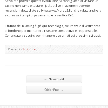
Se volete provare questa evoluzione, vi consigliamo di visitare un
casino non aams e testare i jackpot live in azione; troverete
recensioni dettagliate su Httpswww.Moreq2.Eu, che valuta anche la
sicurezza, i tempi di pagamento e la verifica KYC.
Il futuro del iGaming è già qui: tecnologia, sicurezza e divertimento
si fondono per mantenere il settore competitivo e responsabile.
Continuate a seguirci per rimanere aggiornati sui prossimi sviluppi.
Posted in
Scripture
←
Newer Post
→
Older Post