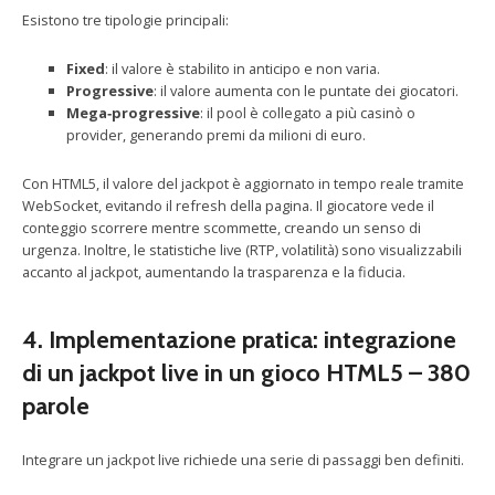
Esistono tre tipologie principali:
Fixed
: il valore è stabilito in anticipo e non varia.
Progressive
: il valore aumenta con le puntate dei giocatori.
Mega‑progressive
: il pool è collegato a più casinò o
provider, generando premi da milioni di euro.
Con HTML5, il valore del jackpot è aggiornato in tempo reale tramite
WebSocket, evitando il refresh della pagina. Il giocatore vede il
conteggio scorrere mentre scommette, creando un senso di
urgenza. Inoltre, le statistiche live (RTP, volatilità) sono visualizzabili
accanto al jackpot, aumentando la trasparenza e la fiducia.
4. Implementazione pratica: integrazione
di un jackpot live in un gioco HTML5 – 380
parole
Integrare un jackpot live richiede una serie di passaggi ben definiti.