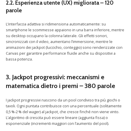
2.2. Esperienza utente (UX) migliorata – 120
parole
L’interfaccia adattiva si ridimensiona automaticamente: su
smartphone le scommesse appaiono in una barra inferiore, mentre
su desktop occupano la colonna laterale. Gli effetti sonori,
sincronizzati con il video, aumentano l’immersione, mentre le
animazioni dei jackpot (luccichio, conteggio) sono renderizzate con
Canvas per garantire performance fluide anche su dispositivi a
bassa potenza.
3. Jackpot progressivi: meccanismi e
matematica dietro i premi – 380 parole
I jackpot progressivi nascono da un pool condiviso tra più giochi o
tavoli. Ogni puntata contribuisce con una percentuale (solitamente
0,5 %‑2 % del wager) al jackpot, che cresce finché non viene vinto.
L’algoritmo di crescita può essere lineare (aggiunta fissa) o
esponenziale (incrementi maggiori con l’aumento del pool).