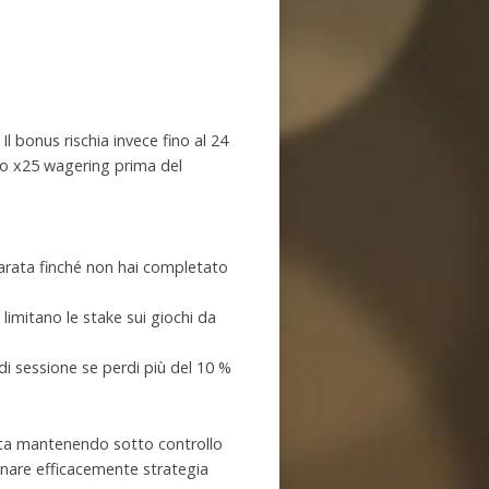
Il bonus rischia invece fino al 24
 lo x25 wagering prima del
parata finché non hai completato
 limitano le stake sui giochi da
di sessione se perdi più del 10 %
ota mantenendo sotto controllo
binare efficacemente strategia