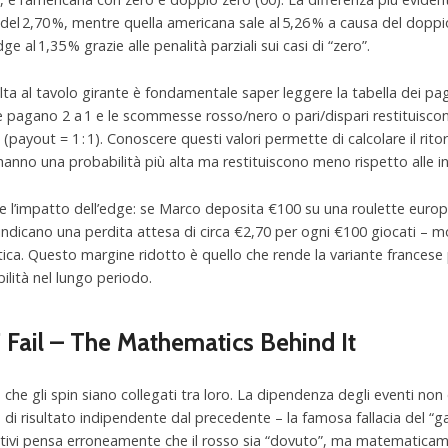
l 2,70 %, mentre quella americana sale al 5,26 % a causa del doppio
e al 1,35 % grazie alle penalità parziali sui casi di “zero”.
 volta al tavolo girante è fondamentale saper leggere la tabella dei 
e pagano 2 a 1 e le scommesse rosso/nero o pari/dispari restituisc
 (payout = 1 : 1). Conoscere questi valori permette di calcolare il rit
nno una probabilità più alta ma restituiscono meno rispetto alle inte
e l’impatto dell’edge: se Marco deposita €100 su una roulette europ
i indicano una perdita attesa di circa €2,70 per ogni €100 giocati – 
ica. Questo margine ridotto è quello che rende la variante frances
bilità nel lungo periodo.
Fail – The Mathematics Behind It
che gli spin siano collegati tra loro. La dipendenza degli eventi non e
a di risultato indipendente dal precedente – la famosa fallacia del “
utivi pensa erroneamente che il rosso sia “dovuto”, ma matematicame