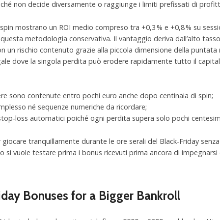
hé non decide diversamente o raggiunge i limiti prefissati di profit
i spin mostrano un ROI medio compreso tra +0,3 % e +0,8 % su sessio
questa metodologia conservativa. Il vantaggio deriva dall’alto tas
 un rischio contenuto grazie alla piccola dimensione della puntata r
ale dove la singola perdita può erodere rapidamente tutto il capital
liere sono contenute entro pochi euro anche dopo centinaia di spin;
mplesso né sequenze numeriche da ricordare;
stop‑loss automatici poiché ogni perdita supera solo pochi centesimi 
 giocare tranquillamente durante le ore serali del Black‑Friday senza
do si vuole testare prima i bonus ricevuti prima ancora di impegnar
iday Bonuses for a Bigger Bankroll