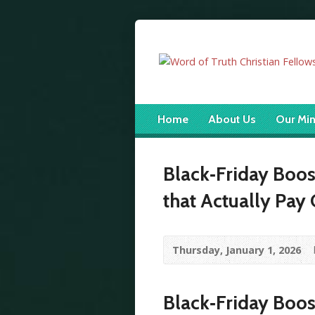
Home
About Us
Our Min
Black‑Friday Boos
that Actually Pay 
Thursday, January 1, 2026
Black‑Friday Boos