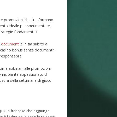
iti e promozioni che trasformano
omento ideale per sperimentare,
strategie fondamentali.
a documenti
e inizia subito a
n “casino bonus senza documenti”,
responsabile.
come abbinarli alle promozioni
 principiante appassionato di
iusura della settimana di gioco.
 (0), la francese che aggiunge
 è l’edge della casa: la roulette