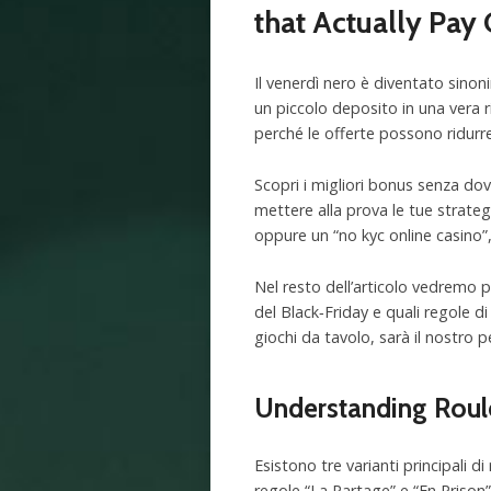
that Actually Pay 
Il venerdì nero è diventato sinon
un piccolo deposito in una vera r
perché le offerte possono ridurre 
Scopri i migliori bonus senza do
mettere alla prova le tue strate
oppure un “no kyc online casino”
Nel resto dell’articolo vedremo 
del Black‑Friday e quali regole d
giochi da tavolo, sarà il nostro p
Understanding Roul
Esistono tre varianti principali 
regole “La Partage” e “En Prison”