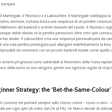
e europea.
o il Martingale, il Fibonacci e il Labouchère. Il Martingale raddoppia
al primo vincitore; tuttavia basta una sequenza di sei perdite consec
llimento del bankroll o ai limiti massimi del tavolo. Il Fibonacci se
que debiti elevati se le perdite persistono oltre otto spin consecu
ochi live dealer. Il Labouchère crea una sequenza personalizzata da ca
é una sola perdita prolungata può allungare indefinitamente la lista 
mpossibili da sostenere con un piccolo bankroll iniziale come quello 
sistemi progressivi sono vulnerabili al fenomeno della “ruina rapid
seco della ruota se non vengono gestiti con rigorose regole di stop‑los
inner Strategy: the ‘Bet‑the‑Same‑Colour
ofiti consiste nel puntare sempre sullo stesso colore – rosso o ner
le per ogni spin (di solito dal 2 % al 3 %). Se Marco decide di utilizzare