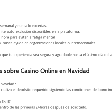
semanal y nunca lo excedas.
mite auto‑exclusión disponibles en la plataforma.
hora para evitar la fatiga mental.
n, busca ayuda en organizaciones locales o internacionales.
a que tu experiencia sea segura y agradable hasta el último día del 
s sobre Casino Online en Navidad
 Navidad?
 y realiza el depósito requerido siguiendo las condiciones del bono 
Skrill?
tro de las primeras 24 horas después de solicitarlo.