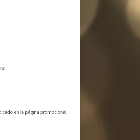
año.
indicado en la página promocional.