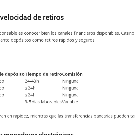
elocidad de retiros
ponsable es conocer bien los canales financieros disponibles. Casin
tanto depósitos como retiros rápidos y seguros.
e depósito
Tiempo de retiro
Comisión
eo
24‑48 h
Ninguna
eo
≤ 24 h
Ninguna
eo
≤ 24 h
Ninguna
h
3‑5 días laborables
Variable
an en rapidez, mientras que las transferencias bancarias pueden tar
sar monederos electrónicos