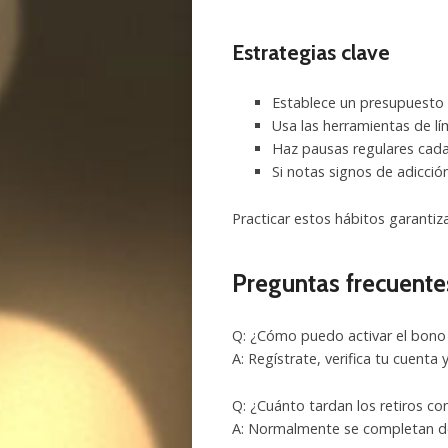
Estrategias clave
Establece un presupuesto 
Usa las herramientas de lí
Haz pausas regulares cada 
Si notas signos de adicció
Practicar estos hábitos garantiz
Preguntas frecuente
Q: ¿Cómo puedo activar el bono
A: Regístrate, verifica tu cuenta
Q: ¿Cuánto tardan los retiros con 
A: Normalmente se completan den