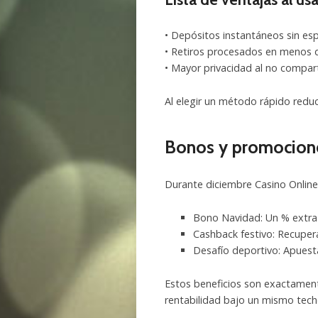
• Depósitos instantáneos sin es
• Retiros procesados en menos d
• Mayor privacidad al no compar
Al elegir un método rápido reduc
Bonos y promocione
Durante diciembre Casino Online 
Bono Navidad: Un % extra 
Cashback festivo: Recuper
Desafío deportivo: Apuesta
Estos beneficios son exactamen
rentabilidad bajo un mismo tech