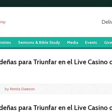
Deli
istries
Sermons & Bible Study
Media
Events
Give
deñas para Triunfar en el Live Casino 
5
by
Renita Dawson
deñas para Triunfar en el Live Casino 