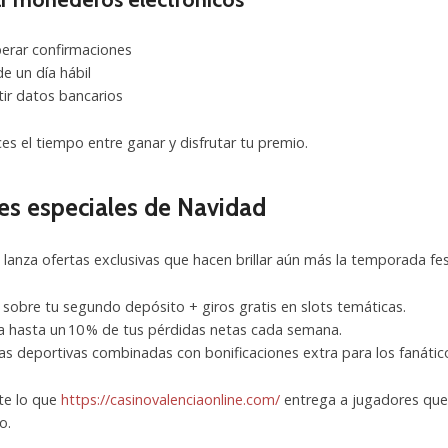
perar confirmaciones
e un día hábil
tir datos bancarios
es el tiempo entre ganar y disfrutar tu premio.
s especiales de Navidad
lanza ofertas exclusivas que hacen brillar aún más la temporada fest
sobre tu segundo depósito + giros gratis en slots temáticas.
a hasta un 10 % de tus pérdidas netas cada semana.
s deportivas combinadas con bonificaciones extra para los fanático
te lo que
https://casinovalenciaonline.com/
entrega a jugadores que
o.