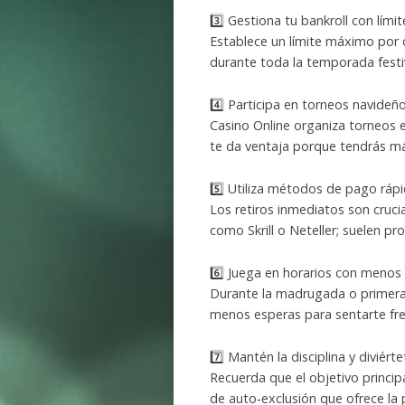
3️⃣ Gestiona tu bankroll con límit
Establece un límite máximo por dí
durante toda la temporada festi
4️⃣ Participa en torneos navideñ
Casino Online organiza torneos 
te da ventaja porque tendrás más
5️⃣ Utiliza métodos de pago ráp
Los retiros inmediatos son cruc
como Skrill o Neteller; suelen p
6️⃣ Juega en horarios con menos 
Durante la madrugada o primeras
menos esperas para sentarte fre
7️⃣ Mantén la disciplina y diviérte
Recuerda que el objetivo principa
de auto‑exclusión que ofrece la 