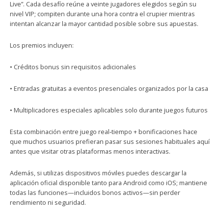
Live”. Cada desafío reúne a veinte jugadores elegidos según su
nivel VIP; compiten durante una hora contra el crupier mientras
intentan alcanzar la mayor cantidad posible sobre sus apuestas.
Los premios incluyen:
• Créditos bonus sin requisitos adicionales
• Entradas gratuitas a eventos presenciales organizados por la casa
• Multiplicadores especiales aplicables solo durante juegos futuros
Esta combinación entre juego real‑tiempo + bonificaciones hace
que muchos usuarios prefieran pasar sus sesiones habituales aquí
antes que visitar otras plataformas menos interactivas.
Además, si utilizas dispositivos móviles puedes descargar la
aplicación oficial disponible tanto para Android como iOS; mantiene
todas las funciones—incluidos bonos activos—sin perder
rendimiento ni seguridad.