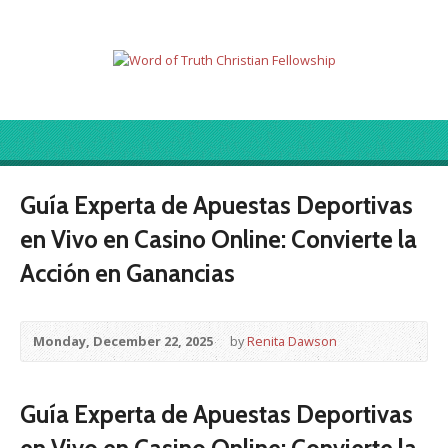
Guía Experta de Apuestas Deportivas
en Vivo en Casino Online: Convierte la
Acción en Ganancias
Monday, December 22, 2025
by
Renita Dawson
Guía Experta de Apuestas Deportivas