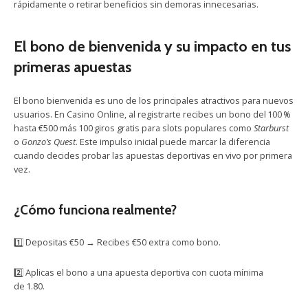
rápidamente o retirar beneficios sin demoras innecesarias.
El bono de bienvenida y su impacto en tus
primeras apuestas
El bono bienvenida es uno de los principales atractivos para nuevos
usuarios. En Casino Online, al registrarte recibes un bono del 100 %
hasta €500 más 100 giros gratis para slots populares como
Starburst
o
Gonzo’s Quest
. Este impulso inicial puede marcar la diferencia
cuando decides probar las apuestas deportivas en vivo por primera
vez.
¿Cómo funciona realmente?
1️⃣ Depositas €50 → Recibes €50 extra como bono.
2️⃣ Aplicas el bono a una apuesta deportiva con cuota mínima
de 1.80.