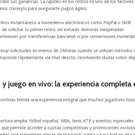
cibir sus ganancias. La rapidez en los retiros es uno de los factores 
gunos consejos para asegurarte pagos ágiles:
retiros instantáneos a monederos electrónicos como PayPal o Skrill.
de solicitar tu primer retiro; así evitarás demoras inesperadas.
comisiones por transferencias bancarias ni por conversiones monetari
esar solicitudes en menos de 24 horas cuando se utilizan métodos 
esponde rápidamente vía chat directo, resolviendo dudas sobre dep
y juego en vivo: la experiencia completa e
ortivas brinda una experiencia integral que muchos jugadores bus
ertura amplia: fútbol español, NBA, tenis ATP y eventos especiales
lo que permite acceder a cuotas competitivas y promociones exclusi
eales que transmiten mesas de blackjack, ruleta y baccarat en alta d