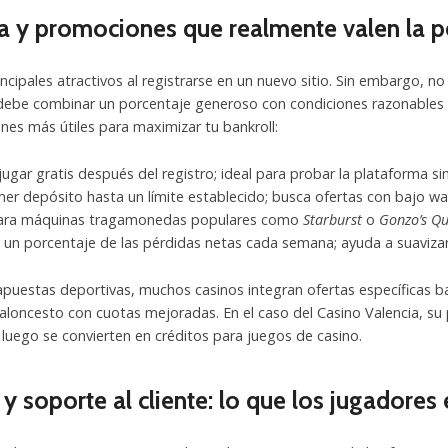
a y promociones que realmente valen la 
ncipales atractivos al registrarse en un nuevo sitio. Sin embargo, n
 debe combinar un porcentaje generoso con condiciones razonables 
nes más útiles para maximizar tu bankroll:
ugar gratis después del registro; ideal para probar la plataforma sin
mer depósito hasta un límite establecido; busca ofertas con bajo wa
s para máquinas tragamonedas populares como
Starburst
o
Gonzo’s Qu
un porcentaje de las pérdidas netas cada semana; ayuda a suavizar l
apuestas deportivas, muchos casinos integran ofertas específicas b
 baloncesto con cuotas mejoradas. En el caso del Casino Valencia, 
luego se convierten en créditos para juegos de casino.
 y soporte al cliente: lo que los jugadores