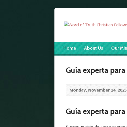
Home
About Us
Our Min
Guía experta para 
Monday, November 24, 2025
Guía experta para 
Buscar un sitio de juego seguro