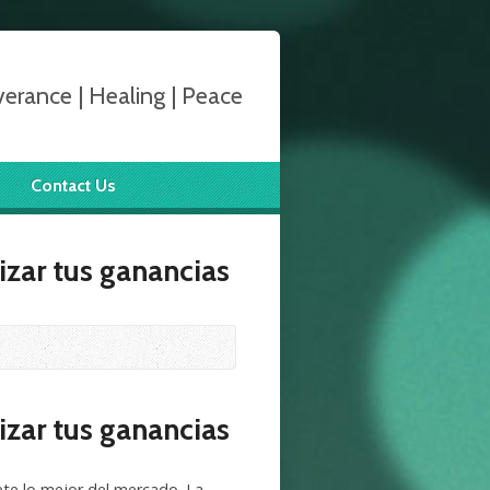
verance | Healing | Peace
Contact Us
izar tus ganancias
izar tus ganancias
te lo mejor del mercado. La