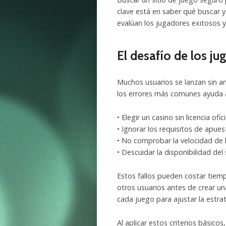
clave está en saber qué buscar y
evalúan los jugadores exitosos y 
El desafío de los ju
Muchos usuarios se lanzan sin an
los errores más comunes ayuda 
• Elegir un casino sin licencia ofici
• Ignorar los requisitos de apue
• No comprobar la velocidad de l
• Descuidar la disponibilidad del 
Estos fallos pueden costar tiemp
otros usuarios antes de crear un
cada juego para ajustar la estra
Al aplicar estos criterios básico