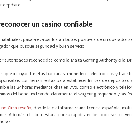
er depósito.
 reconocer un casino confiable
habituales, pasa a evaluar los atributos positivos de un operador s
gador que busque seguridad y buen servicio:
r autoridades reconocidas como la Malta Gaming Authority o la Di
 que incluyan tarjetas bancarias, monederos electrónicos y transfe
responsable, con herramientas para establecer límites de depósito o 
nible las 24 horas mediante chat en vivo, correo electrónico y teléfo
minos del bono, indicando claramente el wagering requerido y las fec
ino Cirsa reseña
, donde la plataforma reúne licencia española, múlt
iones. Además, el sitio destaca por su rapidez en los procesos de ver
horas.