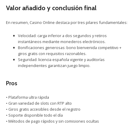
Valor añadido y conclusión final
En resumen, Casino Online destaca por tres pilares fundamentales:
Velocidad: carga inferior a dos segundos y retiros
instantáneos mediante monederos electrónicos.
Bonificaciones generosas: bono bienvenida competitivo +
giros gratis con requisitos razonables.
Seguridad: licencia española vigente y auditorías
independientes garantizan juego limpio.
Pros
• Plataforma ultra rápida
• Gran variedad de slots con RTP alto
• Giros gratis accesibles desde el registro
• Soporte disponible todo el día
• Métodos de pago rápidos y sin comisiones ocultas