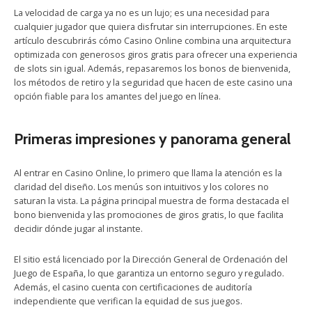
La velocidad de carga ya no es un lujo; es una necesidad para
cualquier jugador que quiera disfrutar sin interrupciones. En este
artículo descubrirás cómo Casino Online combina una arquitectura
optimizada con generosos giros gratis para ofrecer una experiencia
de slots sin igual. Además, repasaremos los bonos de bienvenida,
los métodos de retiro y la seguridad que hacen de este casino una
opción fiable para los amantes del juego en línea.
Primeras impresiones y panorama general
Al entrar en Casino Online, lo primero que llama la atención es la
claridad del diseño. Los menús son intuitivos y los colores no
saturan la vista. La página principal muestra de forma destacada el
bono bienvenida y las promociones de giros gratis, lo que facilita
decidir dónde jugar al instante.
El sitio está licenciado por la Dirección General de Ordenación del
Juego de España, lo que garantiza un entorno seguro y regulado.
Además, el casino cuenta con certificaciones de auditoría
independiente que verifican la equidad de sus juegos.