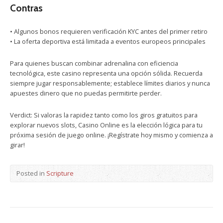
Contras
• Algunos bonos requieren verificación KYC antes del primer retiro
• La oferta deportiva está limitada a eventos europeos principales
Para quienes buscan combinar adrenalina con eficiencia
tecnológica, este casino representa una opción sólida. Recuerda
siempre jugar responsablemente; establece límites diarios y nunca
apuestes dinero que no puedas permitirte perder.
Verdict: Si valoras la rapidez tanto como los giros gratuitos para
explorar nuevos slots, Casino Online es la elección lógica para tu
próxima sesión de juego online. ¡Regístrate hoy mismo y comienza a
girar!
Posted in
Scripture