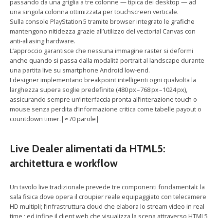
passando da una griglia a tre colonne — tipica dei desktop — ad
una singola colonna ottimizzata per touchscreen verticale.
Sulla console PlayStation 5 tramite browser integrato le grafiche
mantengono nitidezza grazie all’utilizzo del vectorial Canvas con
anti-aliasing hardware.
L’approccio garantisce che nessuna immagine raster si deformi
anche quando si passa dalla modalità portrait al landscape durante
una partita live su smartphone Android low‑end.
I designer implementano breakpoint intelligenti ogni qualvolta la
larghezza supera soglie predefinite (480 px – 768 px – 1024 px),
assicurando sempre un’interfaccia pronta all’interazione touch o
mouse senza perdita d’informazione critica come tabelle payout o
countdown timer.|≈ 70 parole|
Live Dealer alimentati da HTML5:
architettura e workflow
Un tavolo live tradizionale prevede tre componenti fondamentali: la
sala fisica dove opera il croupier reale equipaggiato con telecamere
HD multipli; l’infrastruttura cloud che elabora lo stream video in real
time ; ed infine il client web che visualizza la scena attraverso HTML5