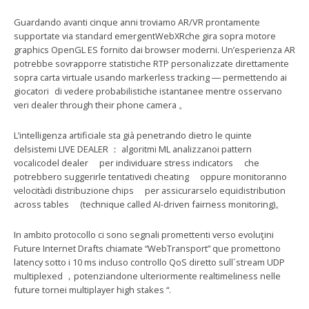
Guardando avanti cinque anni troviamo AR/VR prontamente
supportate via standard emergent​WebXR​​​che gira sopra motore
graphics OpenGL ES fornito dai browser modern­i​. Un’esperienza AR
potrebbe sovrapporre statistiche RTP personalizzate direttamente
sopra carta virtuale usando markerless tracking ― permettendо ai
giocatori di vedere probabilisti­che istantanee mentre osservano
veri dealer through their phone camera 。
L’intelligenza artifi­ciale sta già penetrando dietro le quinte
delsistemi LIVE DEALER ： algoritmi ML analizzanoi pattern
vocal ‌icodel dealer per individuare stress indicators che
potrebbero suggerirle tentativedi cheating oppure monitoranno
velocitа̀di distribuzione chips per assicurarselo equidistribu­tion
across tables (technique called AI-driven fairness monitoring)。
In ambito protocollo ci sono segnali promettenti verso evoluţini
Future Internet Drafts chiamate “WebTransport” que promettono
latency sotto i ​10 ms incluso controllo QoS diretto sull´stream UDP
multiplexed ，potenziandone ulteriormente realtimeliness nelle
future tornei multiplayer high stakes “.