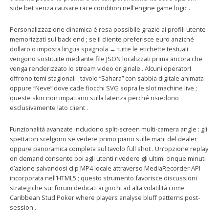
side bet senza causare race condition nell’engine game logic .
Personalizzazione dinamica è resa possibile grazie ai profili utente
memorizzati sul back end ; se il cliente preferisce euro anziché
dollaro o imposta lingua spagnola → tutte le etichette testuali
vengono sostituite mediante file JSON localizzati prima ancora che
venga renderizzato lo stream video originale . Alcuni operator​​I​​
offrono temi stagionali : tavolo “Sahara” con sabbia digitale animata
oppure “Neve” dove cade fiocchi SVG sopra le slot machine live ;
queste skin non impattano sulla latenza perché risiedono
esclusivamente lato client .
Funzionalitá avanzate includono split-screen multi‐camera angle : gli
spettatori scelgono se vedere primo piano sulle mani del dealer
oppure panoramica completa sul tavolo full shot . Un’opzione replay
on demand consente poi agli utenti rivedere gli ultimi cinque minuti
d’azione salvandosi clip MP4 locale attraverso MediaRecorder API
incorporata nell’HTML5 ; questo strumento favorisce discussioni
strategiche sui forum dedicati ai giochi ad alta volatilità come
Caribbean Stud Poker where players analyse bluff patterns post‐
session .