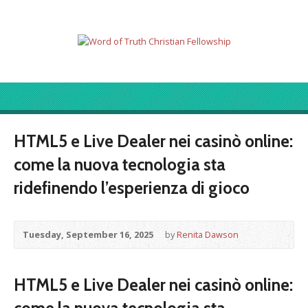
HTML5 e Live Dealer nei casinò online:
come la nuova tecnologia sta
ridefinendo l’esperienza di gioco
Tuesday, September 16, 2025
by
Renita Dawson
HTML5 e Live Dealer nei casinò online: