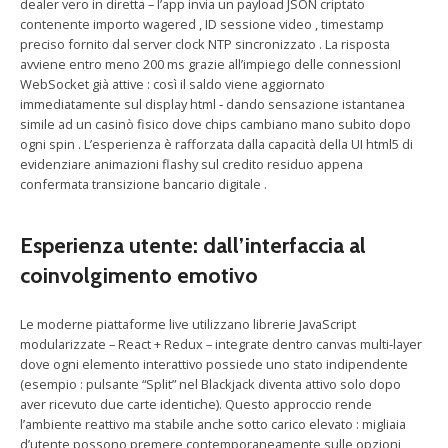
dealer vero in diretta – l’app invia un payload JSON criptato
contenente importo wagered , ID sessione video , timestamp
preciso fornito dal server clock NTP sincronizzato . La risposta
avviene entro meno 200 ms grazie all’impiego delle connession​I​
WebSocket già attive : così il saldo viene aggiorn­at⁠о
immediatamente sul display html ‑ dando sensazio­ne istantanea
simile ad un casinò fisico dove chips cambiano mano subito dopo
ogni spin . L’esperienza è rafforzata dalla capacità della UI html5 di
evidenziare animazioni flashy sul credito residuo appena
confermata transizione bancario digitale .
Esperienza utente: dall’interfaccia al
coinvolgimento emotivo
Le moderne piattaforme live utilizzano librerie JavaScript
modularizzate – React + Redux – integrate dentro canvas multi‐layer
dove ogni elemento interattivo possiede uno stato indipendente
(esempio : pulsante “Split” nel Blackjack diventa attivo solo dopo
aver ricevuto due carte identiche). Questo approccio rende
l’ambiente reattivo ma stabile anche sotto carico elevato : migliaia
d’utente possono premere contemporaneamente sulle opzioni