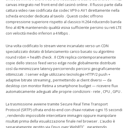
canvas integrato nel front‑end del casinò online . Il flusso parte dalla
cattura video raw codificata dai codec VP9 o AV1 direttamente nella
scheda encoder dedicata al tavolo . Questi codec offrono
compressione superiore rispetto al classico H.264 riducendo banda
fino al 40 % mantenendo qualità visiva sufficiente persino su reti LTE
con velocità medio inferiori a 4 Mbps .
Una volta codificato lo stream viene incanalato verso un CDN
specializzato dotato di bilanciamento carico basato su algoritmo
round robin + health check . Il CDN replica contemporaneamente
copie dello stesso feed verso edge node globalmente distribuiti
così da minimizzare latency percorrendo percorsi geograficamente
ottimizzati . I server edge utilizzano tecnologie HTTP/2 push +
adaptive bitrate streaming , permettendo ai client diversi — da
desktop con monitor Retina a smartphone budget — ricevere flux
automaticamente adeguati alle proprie condizioni ‑ rete , CPU , GPU .
La trasmissione avviene tramite Secure Real Time Transport
Protocol (SRTP) cifrata end‑to‑end con chiavi rotative ogni 15 second​i
, rendendo impossibile intercettare immagini oppure manipolare
risultati prima della visualizzazione finale nel browser . L’audio è
separatamente gestito via Opus over WebRTC , garantendo