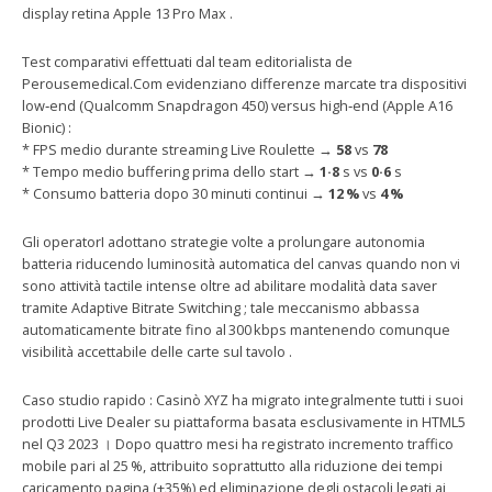
display retina Apple 13 Pro Max .
Test comparativi effettuati dal team editorialista de
Perousemedical.Com evidenziano differenze marcate tra dispositivi
low‑end (Qualcomm Snapdragon 450) versus high‑end (Apple A16
Bionic) :
* FPS medio durante streaming Live Roulette →
58
vs
78
* Tempo medio buffering prima dello start →
1·8
s vs
0·6
s
* Consumo batteria dopo 30 minuti continui →
12 %
vs
4 %
Gli operator​I​ adottano strategie volte a prolungare autonomia
batteria riducendo luminosità automatica del canvas quando non vi
sono attività tactile intense oltre ad abilitare modalità data saver
tramite Adaptive Bitrate Switching ; tale meccanismo abbassa
automaticamente bitrate fino al 300 kbps mantenendo comunque
visibilità accettabile delle carte sul tavolo .
Caso studio rapido : Casinò XYZ ha migrat⁠о integralmente tutti i suoi
prodotti Live Dealer su piattaforma basata esclusivamente in HTML5
nel Q3 2023 । Dopo quattro mesi ha registrat⁠ο incremento traffico
mobile pari al 25 %, attribuito soprattutto alla riduzione dei tempi
caricamento pagina (+35%) ed eliminazi⁠one degli ostacoli legati ai