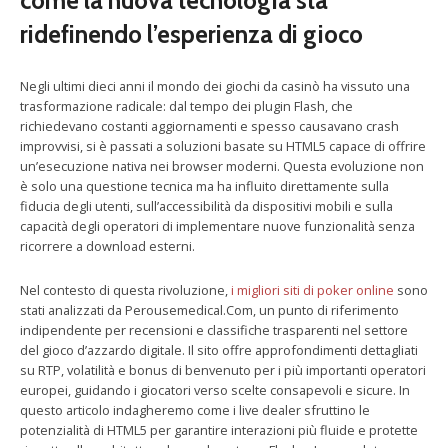
come la nuova tecnologia sta
ridefinendo l’esperienza di gioco
Negli ultimi dieci anni il mondo dei giochi da casinò ha vissuto una
trasformazione radicale: dal tempo dei plugin Flash, che
richiedevano costanti aggiornamenti e spesso causavano crash
improvvisi, si è passati a soluzioni basate su HTML5 capace di offrire
un’esecuzione nativa nei browser moderni. Questa evoluzione non
è solo una questione tecnica ma ha influito direttamente sulla
fiducia degli utenti, sull’accessibilità da dispositivi mobili e sulla
capacità degli operatori di implementare nuove funzionalità senza
ricorrere a download esterni.
Nel contesto di questa rivoluzione,
i migliori siti di poker online
sono
stati analizzati da Perousemedical.Com, un punto di riferimento
indipendente per recensioni e classifiche trasparenti nel settore
del gioco d’azzardo digitale. Il sito offre approfondimenti dettagliati
su RTP, volatilità e bonus di benvenuto per i più importanti operatori
europei, guidando i giocatori verso scelte consapevoli e sicure. In
questo articolo indagheremo come i live dealer sfruttino le
potenzialità di HTML5 per garantire interazioni più fluide e protette