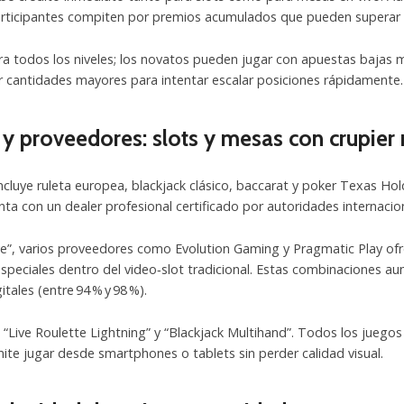
rticipantes compiten por premios acumulados que pueden superar l
a todos los niveles; los novatos pueden jugar con apuestas bajas m
cantidades mayores para intentar escalar posiciones rápidamente.
y proveedores: slots y mesas con crupier 
incluye ruleta europea, blackjack clásico, baccarat y poker Texas Ho
ta con un dealer profesional certificado por autoridades internacio
ive”, varios proveedores como Evolution Gaming y Pragmatic Play of
speciales dentro del video‑slot tradicional. Estas combinaciones au
itales (entre 94 % y 98 %).
“Live Roulette Lightning” y “Blackjack Multihand”. Todos los juego
mite jugar desde smartphones o tablets sin perder calidad visual.