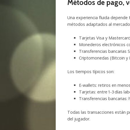
Métodos de pago, ve
Una experiencia fluida depende 
métodos adaptados al mercado 
Tarjetas Visa y Mastercar
Monederos electrónicos com
Transferencias bancarias 
Criptomonedas (Bitcoin y
Los tiempos típicos son:
E‑wallets: retiros en meno
Tarjetas: entre 1‑3 días la
Transferencias bancarias: h
Todas las transacciones están p
del jugador.