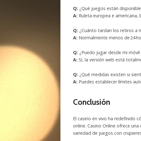
Q:
¿Qué juegos están disponible
A:
Ruleta europea e americana, b
Q:
¿Cuánto tardan los retiros a
A:
Normalmente menos de 24 horas
Q:
¿Puedo jugar desde mi móvil 
A:
Sí, la versión web está tota
Q:
¿Qué medidas existen si sie
A:
Puedes establecer límites auto
Conclusión
El casino en vivo ha redefinido 
online. Casino Online ofrece un
variedad de juegos con crupiere