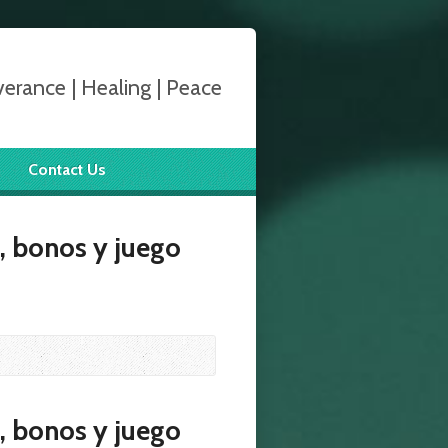
verance | Healing | Peace
Contact Us
s, bonos y juego
s, bonos y juego