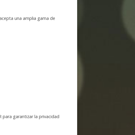
e acepta una amplia gama de
 para garantizar la privacidad