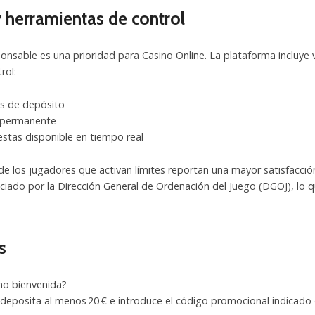
 herramientas de control
onsable es una prioridad para Casino Online. La plataforma incluye
rol:
es de depósito
 permanente
estas disponible en tiempo real
 de los jugadores que activan límites reportan una mayor satisfacció
enciado por la Dirección General de Ordenación del Juego (DGOJ), lo 
s
o bienvenida?
, deposita al menos 20 € e introduce el código promocional indicado