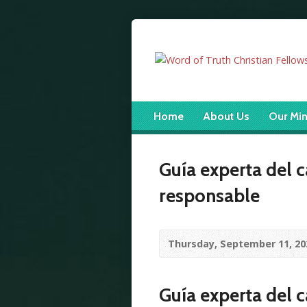
Home
About Us
Our Min
Guía experta del c
responsable
Thursday, September 11, 20
Guía experta del c