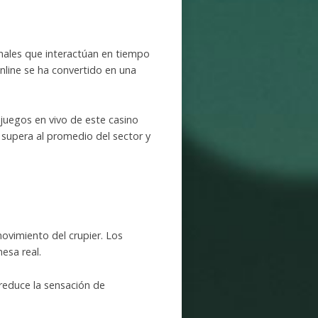
onales que interactúan en tiempo
Online se ha convertido en una
juegos en vivo de este casino
 supera al promedio del sector y
ovimiento del crupier. Los
esa real.
e reduce la sensación de