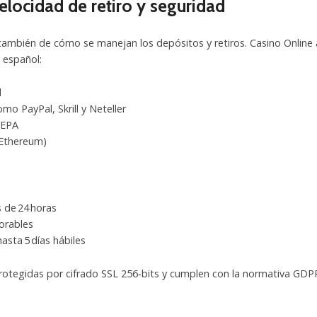
locidad de retiro y seguridad
también de cómo se manejan los depósitos y retiros. Casino Onlin
español:
d
o PayPal, Skrill y Neteller
SEPA
 Ethereum)
s de 24 horas
borables
asta 5 días hábiles
rotegidas por cifrado SSL 256‑bits y cumplen con la normativa GDPR