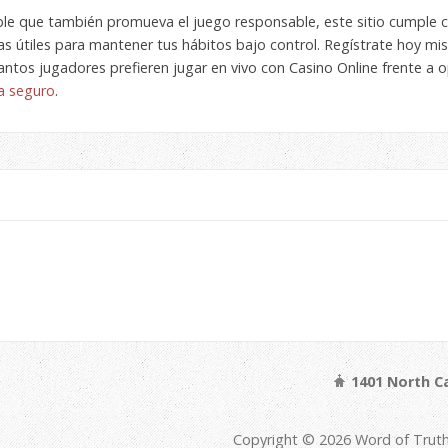
ble que también promueva el juego responsable, este sitio cumple c
tas útiles para mantener tus hábitos bajo control. Regístrate hoy m
antos jugadores prefieren jugar en vivo con Casino Online frente a 
sa seguro
.​
1401 North Ca
Copyright © 2026 Word of Truth