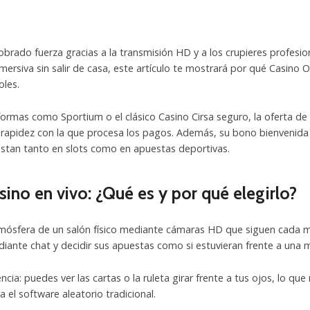
obrado fuerza gracias a la transmisión HD y a los crupieres profesi
nmersiva sin salir de casa, este artículo te mostrará por qué Casino 
oles.
ormas como Sportium o el clásico Casino Cirsa seguro, la oferta de 
a rapidez con la que procesa los pagos. Además, su bono bienvenida
stan tanto en slots como en apuestas deportivas.
ino en vivo: ¿Qué es y por qué elegirlo?
atmósfera de un salón físico mediante cámaras HD que siguen cada m
ante chat y decidir sus apuestas como si estuvieran frente a una m
ncia: puedes ver las cartas o la ruleta girar frente a tus ojos, lo qu
 el software aleatorio tradicional.