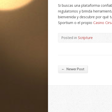
Si buscas una plataforma confia
regulatorios y brinda herramien
bienvenida y descubre por qué t
Sportium o el propio
Casino Cir
Posted in
Scripture
←
Newer Post