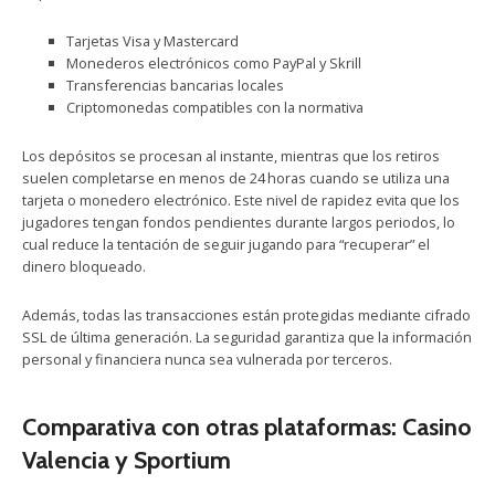
Tarjetas Visa y Mastercard
Monederos electrónicos como PayPal y Skrill
Transferencias bancarias locales
Criptomonedas compatibles con la normativa
Los depósitos se procesan al instante, mientras que los retiros
suelen completarse en menos de 24 horas cuando se utiliza una
tarjeta o monedero electrónico. Este nivel de rapidez evita que los
jugadores tengan fondos pendientes durante largos periodos, lo
cual reduce la tentación de seguir jugando para “recuperar” el
dinero bloqueado.
Además, todas las transacciones están protegidas mediante cifrado
SSL de última generación. La seguridad garantiza que la información
personal y financiera nunca sea vulnerada por terceros.
Comparativa con otras plataformas: Casino
Valencia y Sportium