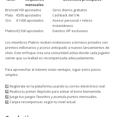
mensuales
Bronce
€100 apostados
Giros diarios gratuitos
Plata
€500 apostados
Cashback del 5 %
Oro
€1 000 apostados
Asesor personal + retiros
instantáneos
Platino
€2 500 apostados
Eventos VIP exclusivos
Los miembros Platino reciben invitaciones a torneos privados con
premios millonarios y acceso anticipado a nuevos lanzamientos de
slots. Este enfoque crea una comunidad activa donde cada jugador
siente que su lealtad es recompensada adecuadamente.
Para aprovechar al máximo estas ventajas, sigue estos pasos
simples:
1️⃣ Regístrate en la plataforma usando tu correo electrónico real.
2️⃣ Realiza tu primer depósito para activar el bono bienvenida.
3️⃣ Juega tus juegos favoritos y acumula puntos mensuales.
4️⃣ Canjea recompensas según tu nivel actual.