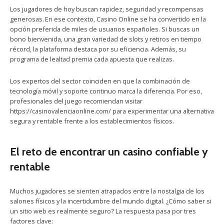
Los jugadores de hoy buscan rapidez, seguridad y recompensas
generosas. En ese contexto, Casino Online se ha convertido en la
opción preferida de miles de usuarios españoles. Si buscas un
bono bienvenida, una gran variedad de slots y retiros en tiempo
récord, la plataforma destaca por su eficiencia. Además, su
programa de lealtad premia cada apuesta que realizas.
Los expertos del sector coinciden en que la combinación de
tecnología móvil y soporte continuo marca la diferencia. Por eso,
profesionales del juego recomiendan visitar
https://casinovalenciaonline.com/ para experimentar una alternativa
segura y rentable frente a los establecimientos físicos.
El reto de encontrar un casino confiable y
rentable
Muchos jugadores se sienten atrapados entre la nostalgia de los
salones físicos y la incertidumbre del mundo digital. ¿Cómo saber si
un sitio web es realmente seguro? La respuesta pasa por tres
factores clave: