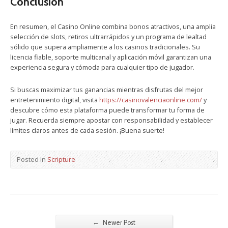
Conclusión
En resumen, el Casino Online combina bonos atractivos, una amplia
selección de slots, retiros ultrarrápidos y un programa de lealtad
sólido que supera ampliamente a los casinos tradicionales. Su
licencia fiable, soporte multicanal y aplicación móvil garantizan una
experiencia segura y cómoda para cualquier tipo de jugador.
Si buscas maximizar tus ganancias mientras disfrutas del mejor
entretenimiento digital, visita
https://casinovalenciaonline.com/
y
descubre cómo esta plataforma puede transformar tu forma de
jugar. Recuerda siempre apostar con responsabilidad y establecer
límites claros antes de cada sesión. ¡Buena suerte!
Posted in
Scripture
←
Newer Post