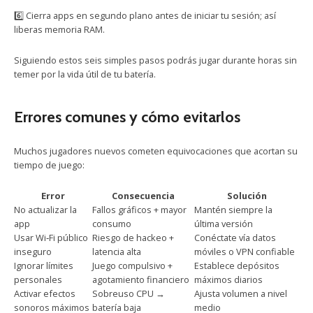
6️⃣ Cierra apps en segundo plano antes de iniciar tu sesión; así
liberas memoria RAM.
Siguiendo estos seis simples pasos podrás jugar durante horas sin
temer por la vida útil de tu batería.
Errores comunes y cómo evitarlos
Muchos jugadores nuevos cometen equivocaciones que acortan su
tiempo de juego:
Error
Consecuencia
Solución
No actualizar la
Fallos gráficos + mayor
Mantén siempre la
app
consumo
última versión
Usar Wi‑Fi público
Riesgo de hackeo +
Conéctate vía datos
inseguro
latencia alta
móviles o VPN confiable
Ignorar límites
Juego compulsivo +
Establece depósitos
personales
agotamiento financiero
máximos diarios
Activar efectos
Sobreuso CPU →
Ajusta volumen a nivel
sonoros máximos
batería baja
medio