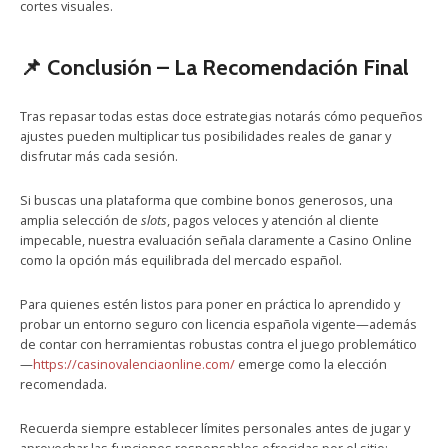
cortes visuales.
📌 Conclusión – La Recomendación Final
Tras repasar todas estas doce estrategias notarás cómo pequeños
ajustes pueden multiplicar tus posibilidades reales de ganar y
disfrutar más cada sesión.
Si buscas una plataforma que combine bonos generosos, una
amplia selección de
slots
, pagos veloces y atención al cliente
impecable, nuestra evaluación señala claramente a Casino Online
como la opción más equilibrada del mercado español.
Para quienes estén listos para poner en práctica lo aprendido y
probar un entorno seguro con licencia española vigente—además
de contar con herramientas robustas contra el juego problemático
—
https://casinovalenciaonline.com/
emerge como la elección
recomendada.
Recuerda siempre establecer límites personales antes de jugar y