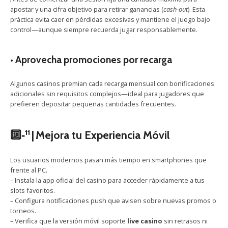
apostar y una cifra objetivo para retirar ganancias (
cash‑out
). Esta
práctica evita caer en pérdidas excesivas y mantiene el juego bajo
control—aunque siempre recuerda jugar responsablemente.
• Aprovecha promociones por recarga
Algunos casinos premian cada recarga mensual con bonificaciones
adicionales sin requisitos complejos—ideal para jugadores que
prefieren depositar pequeñas cantidades frecuentes.
🔟‑¹¹ | Mejora tu Experiencia Móvil
Los usuarios modernos pasan más tiempo en smartphones que
frente al PC.
– Instala la app oficial del casino para acceder rápidamente a tus
slots favoritos.
– Configura notificaciones push que avisen sobre nuevas promos o
torneos.
– Verifica que la versión móvil soporte
live casino
sin retrasos ni