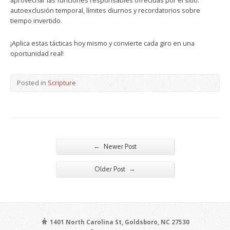
aprovechar las funciones responsables ofrecidas por el sitio:
autoexclusión temporal, límites diurnos y recordatorios sobre
tiempo invertido.
¡Aplica estas tácticas hoy mismo y convierte cada giro en una
oportunidad real!
Posted in
Scripture
←
Newer Post
→
Older Post
1401 North Carolina St, Goldsboro, NC 27530