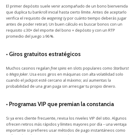
El primer depósito suele venir acompañado de un bono bienvenida
que duplica tu bankroll inicial hasta cierto límite. Antes de aceptarlo
verifica el requisito de
wagering
(y por cuánto tiempo deberás jugar
antes de poder retirar). Un buen cálculo es buscar bonos con un
requisito ≤ 30× del importe del bono + depósito y con un RTP
promedio del juego ≥ 96 %.
• Giros gratuitos estratégicos
Muchos casinos regalan
free spins
en slots populares como
Starburst
o
Mega Joker
. Usa esos giros en máquinas con alta volatilidad solo
cuando el jackpot esté cercano al máximo; así aumentas la
probabilidad de una gran paga sin arriesgar tu propio dinero.
• Programas VIP que premian la constancia
Si ya eres cliente frecuente, revisa los niveles VIP del sitio. Algunos
ofrecen retiros más rápidos y límites mayores por día – una ventaja
importante si prefieres usar métodos de pago instantáneos como