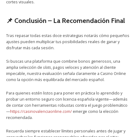
cortes visuales.
📌 Conclusión – La Recomendación Final
Tras repasar todas estas doce estrategias notarás cómo pequeños
ajustes pueden multiplicar tus posibilidades reales de ganar y
disfrutar más cada sesión.
Si buscas una plataforma que combine bonos generosos, una
amplia selección de
slots
, pagos veloces y atención al cliente
impecable, nuestra evaluación señala claramente a Casino Online
como la opción más equilibrada del mercado español.
Para quienes estén listos para poner en práctica lo aprendido y
probar un entorno seguro con licencia española vigente—además
de contar con herramientas robustas contra el juego problemático
—
https://casinovalenciaonline.com/
emerge como la elección
recomendada.
Recuerda siempre establecer límites personales antes de jugar y