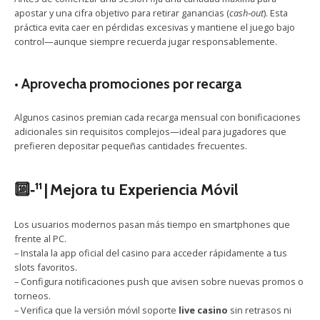
apostar y una cifra objetivo para retirar ganancias (
cash‑out
). Esta
práctica evita caer en pérdidas excesivas y mantiene el juego bajo
control—aunque siempre recuerda jugar responsablemente.
• Aprovecha promociones por recarga
Algunos casinos premian cada recarga mensual con bonificaciones
adicionales sin requisitos complejos—ideal para jugadores que
prefieren depositar pequeñas cantidades frecuentes.
🔟‑¹¹ | Mejora tu Experiencia Móvil
Los usuarios modernos pasan más tiempo en smartphones que
frente al PC.
– Instala la app oficial del casino para acceder rápidamente a tus
slots favoritos.
– Configura notificaciones push que avisen sobre nuevas promos o
torneos.
– Verifica que la versión móvil soporte
live casino
sin retrasos ni