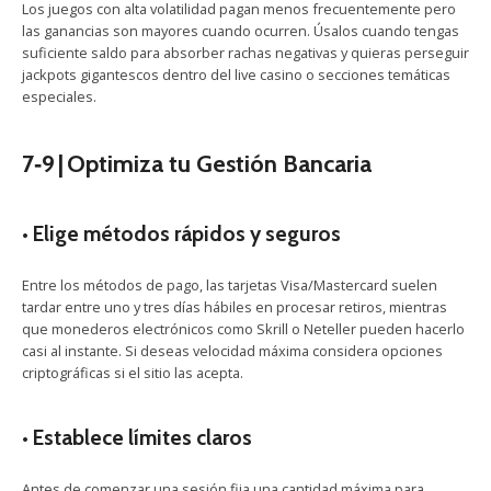
Los juegos con alta volatilidad pagan menos frecuentemente pero
las ganancias son mayores cuando ocurren. Úsalos cuando tengas
suficiente saldo para absorber rachas negativas y quieras perseguir
jackpots gigantescos dentro del live casino o secciones temáticas
especiales.
7‑9 | Optimiza tu Gestión Bancaria
• Elige métodos rápidos y seguros
Entre los métodos de pago, las tarjetas Visa/Mastercard suelen
tardar entre uno y tres días hábiles en procesar retiros, mientras
que monederos electrónicos como Skrill o Neteller pueden hacerlo
casi al instante. Si deseas velocidad máxima considera opciones
criptográficas si el sitio las acepta.
• Establece límites claros
Antes de comenzar una sesión fija una cantidad máxima para