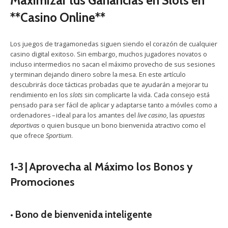
Maximizar tus Ganancias en Slots en
**Casino Online**
Los juegos de tragamonedas siguen siendo el corazón de cualquier
casino digital exitoso. Sin embargo, muchos jugadores novatos o
incluso intermedios no sacan el máximo provecho de sus sesiones
y terminan dejando dinero sobre la mesa. En este artículo
descubrirás doce tácticas probadas que te ayudarán a mejorar tu
rendimiento en los
slots
sin complicarte la vida. Cada consejo está
pensado para ser fácil de aplicar y adaptarse tanto a móviles como a
ordenadores – ideal para los amantes del
live casino
, las
apuestas
deportivas
o quien busque un bono bienvenida atractivo como el
que ofrece
Sportium
.
1‑3 | Aprovecha al Máximo los Bonos y
Promociones
• Bono de bienvenida inteligente