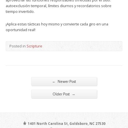
aprovechar las funciones responsables ofrecidas por el sitio:
autoexclusión temporal, límites diurnos y recordatorios sobre
tiempo invertido.
¡Aplica estas tácticas hoy mismo y convierte cada giro en una
oportunidad real!
Posted in
Scripture
←
Newer Post
→
Older Post
1401 North Carolina St, Goldsboro, NC 27530