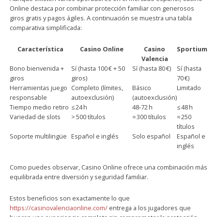
Online destaca por combinar protección familiar con generosos
giros gratis y pagos ágiles. A continuación se muestra una tabla
comparativa simplificada:
Característica
Casino Online
Casino
Sportium
Valencia
Bono bienvenida +
Sí (hasta 100 € + 50
Sí (hasta 80 €)
Sí (hasta
giros
giros)
70 €)
Herramientas juego
Completo (límites,
Básico
Limitado
responsable
autoexclusión)
(autoexclusión)
Tiempo medio retiro
≤ 24 h
48‑72 h
≤ 48 h
Variedad de slots
> 500 títulos
≈ 300 títulos
≈ 250
títulos
Soporte multilingüe
Español e inglés
Solo español
Español e
inglés
Como puedes observar, Casino Online ofrece una combinación más
equilibrada entre diversión y seguridad familiar.
Estos beneficios son exactamente lo que
https://casinovalenciaonline.com/
entrega a los jugadores que