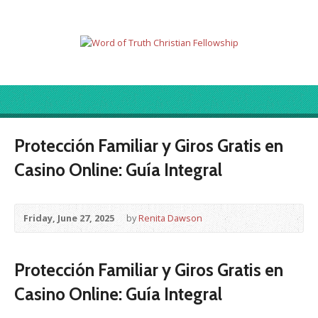
Protección Familiar y Giros Gratis en
Casino Online: Guía Integral
Friday, June 27, 2025
by
Renita Dawson
Protección Familiar y Giros Gratis en
Casino Online: Guía Integral