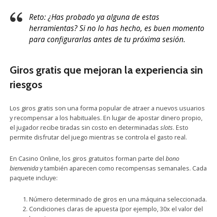
Reto: ¿Has probado ya alguna de estas
herramientas? Si no lo has hecho, es buen momento
para configurarlas antes de tu próxima sesión.
Giros gratis que mejoran la experiencia sin
riesgos
Los giros gratis son una forma popular de atraer a nuevos usuarios
y recompensar a los habituales. En lugar de apostar dinero propio,
el jugador recibe tiradas sin costo en determinadas
slots
. Esto
permite disfrutar del juego mientras se controla el gasto real.
En Casino Online, los giros gratuitos forman parte del
bono
bienvenida
y también aparecen como recompensas semanales. Cada
paquete incluye:
Número determinado de giros en una máquina seleccionada.
Condiciones claras de apuesta (por ejemplo, 30x el valor del