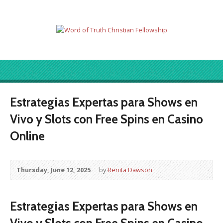
Estrategias Expertas para Shows en
Vivo y Slots con Free Spins en Casino
Online
Thursday, June 12, 2025
by
Renita Dawson
Estrategias Expertas para Shows en