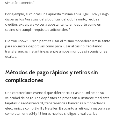
simultáneamente.“
Por ejemplo, si colocas una apuesta mínima en la Liga BBVA y luego
disparas los
free spins
del slot oficial del club favorito, recibes
créditos extra para volver a apostar tanto en deporte como en
casino sin cumplir requisitos adicionales.*
Did You Know? El sitio permite usar el mismo monedero virtual tanto
para apuestas deportivas como para jugar al casino, facilitando
transferencias instantáneas entre ambos mundos sin comisiones
ocultas.
Métodos de pago rápidos y retiros sin
complicaciones
Una característica esencial que diferencia a Casino Online es su
velocidad de pago. Los depósitos se procesan al instante mediante
tarjetas Visa/Mastercard, transferencias bancarias o monederos
electrónicos como Skrill y Neteller. En cuanto a retiros, la mayoría se
completan entre 24 y 48 horas hábiles si eliges e‑wallets; las