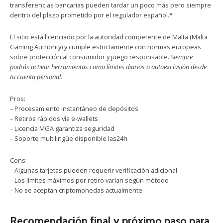
transferencias bancarias pueden tardar un poco más pero siempre
dentro del plazo prometido por el regulador español.*
El sitio está licenciado por la autoridad competente de Malta (Malta
Gaming Authority) y cumple estrictamente con normas europeas
sobre protección al consumidor y juego responsable.
Siempre
podrás activar herramientas como límites diarios o autoexclusión desde
tu cuenta personal.
Pros:
– Procesamiento instantáneo de depósitos
– Retiros rápidos vía e‑wallets
– Licencia MGA garantiza seguridad
– Soporte multilingüe disponible las24h
Cons:
– Algunas tarjetas pueden requerir verificación adicional
– Los límites máximos por retiro varían según método
– No se aceptan criptomonedas actualmente
Recomendación final y próximo paso para