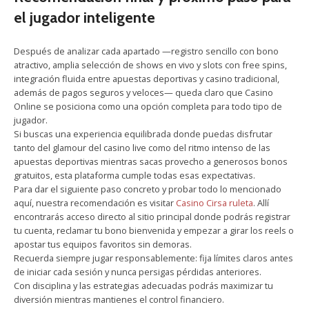
el jugador inteligente
Después de analizar cada apartado —registro sencillo con bono
atractivo, amplia selección de shows en vivo y slots con free spins,
integración fluida entre apuestas deportivas y casino tradicional,
además de pagos seguros y veloces— queda claro que Casino
Online se posiciona como una opción completa para todo tipo de
jugador.
Si buscas una experiencia equilibrada donde puedas disfrutar
tanto del glamour del casino live como del ritmo intenso de las
apuestas deportivas mientras sacas provecho a generosos bonos
gratuitos, esta plataforma cumple todas esas expectativas.
Para dar el siguiente paso concreto y probar todo lo mencionado
aquí, nuestra recomendación es visitar
Casino Cirsa ruleta
. Allí
encontrarás acceso directo al sitio principal donde podrás registrar
tu cuenta, reclamar tu bono bienvenida y empezar a girar los reels o
apostar tus equipos favoritos sin demoras.
Recuerda siempre jugar responsablemente: fija límites claros antes
de iniciar cada sesión y nunca persigas pérdidas anteriores.
Con disciplina y las estrategias adecuadas podrás maximizar tu
diversión mientras mantienes el control financiero.