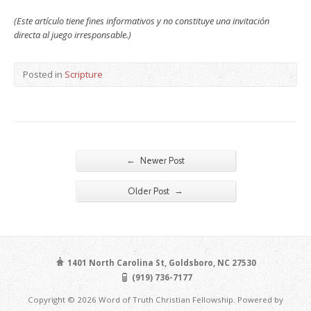
(Este artículo tiene fines informativos y no constituye una invitación
directa al juego irresponsable.)
Posted in
Scripture
←
Newer Post
→
Older Post
1401 North Carolina St, Goldsboro, NC 27530
(919) 736-7177
Copyright © 2026 Word of Truth Christian Fellowship. Powered by