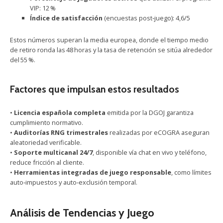
VIP: 12 %
Índice de satisfacción
(encuestas post‑juego): 4,6/5
Estos números superan la media europea, donde el tiempo medio
de retiro ronda las 48 horas y la tasa de retención se sitúa alrededor
del 55 %.
Factores que impulsan estos resultados
•
Licencia española completa
emitida por la DGOJ garantiza
cumplimiento normativo.
•
Auditorías RNG trimestrales
realizadas por eCOGRA aseguran
aleatoriedad verificable.
•
Soporte multicanal 24/7
, disponible vía chat en vivo y teléfono,
reduce fricción al cliente.
•
Herramientas integradas de juego responsable
, como límites
auto‑impuestos y auto‑exclusión temporal.
Análisis de Tendencias y Juego