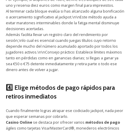
uno y reserva diez euros como margen final para imprevistos.
Al terminar cada bloque evalúa si has alcanzado alguna bonificación
o acercamiento significativo al jackpot.\n\nEste método ayuda a
evitar maratones interminables donde la fatiga mental disminuye
decisiones acertadas.
Además facilita llevar un registro claro del rendimiento por
sesión,\nlo cual es esencial cuando juegas títulos cuyo retorno
depende mucho del número acumulado aportado por todos los
jugadores activos.\n\nConsejo práctico: Establece límites máximos
tanto en pérdidas como en ganancias diarias; si llegas a ganar ya
sea €50 o €75 detente inmediatamente y retira parte o todo ese
dinero antes de volver a jugar.
4️⃣ Elige métodos de pago rápidos para
retiros inmediatos
Cuando finalmente logras atrapar ese codiciado jackpot, nada peor
que esperar semanas por cobrarlo.
Casino Online
se destaca por ofrecer varios
métodos de pago
ágiles como tarjetas Visa/MasterCard®, monederos electrónicos