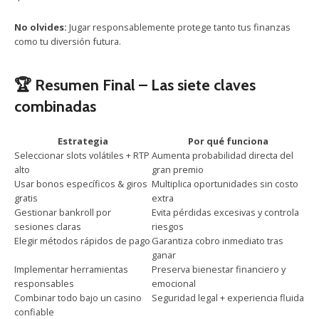
No olvides:
Jugar responsablemente protege tanto tus finanzas
como tu diversión futura.
🏆 Resumen Final – Las siete claves
combinadas
Estrategia
Por qué funciona
Seleccionar slots volátiles + RTP
Aumenta probabilidad directa del
alto
gran premio
Usar bonos específicos & giros
Multiplica oportunidades sin costo
gratis
extra
Gestionar bankroll por
Evita pérdidas excesivas y controla
sesiones claras
riesgos
Elegir métodos rápidos d​e pago
Garantiza cobro inmediato tras
ganar
Implementar herramientas
Preserva bienestar financiero y
responsables
emocional
Combinar todo bajo un casino
Seguridad legal + experiencia fluida
confiable