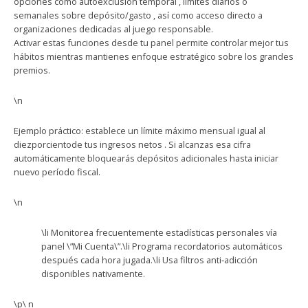
opciones como autoexclusión temporal , límites diarios o
semanales sobre depósito/gasto , así como acceso directo a
organizaciones dedicadas al juego responsable.
Activar estas funciones desde tu panel permite controlar mejor tus
hábitos mientras mantienes enfoque estratégico sobre los grandes
premios.
\n
Ejemplo práctico: establece un límite máximo mensual igual al
diezporciento​de tus ingresos netos . Si alcanzas esa cifra
automáticamente bloquearás depósitos adicionales hasta iniciar
nuevo período fiscal.
\n
\li Monitorea frecuentemente estadísticas personales vía
panel \”Mi Cuenta\”.\li Programa recordatorios automáticos
después cada hora jugada.\li Usa filtros anti‑adicción
disponibles nativamente.
\p\ n